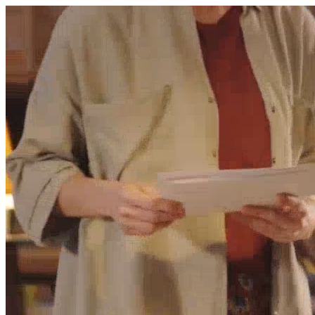
היום לומדים
משהו חדש.
מצאו מורה
הצטרפות מורים פרטיים
שירות לקוחות
על הצוות שלנו :)
משרות פתוחות
התחברות
כל הזכויות שמורות 2026 © Lessoons
חיפוש
המורים הטובים
בישראל, במקום אחד.