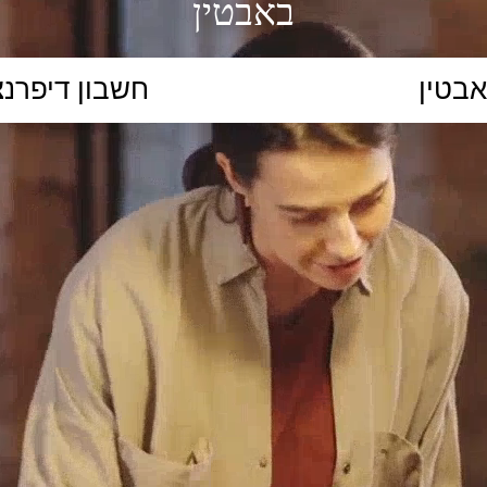
באבטין
הקלידו נושא לימוד...
ללמוד
ללמוד אונליין
פרונטלי
ת קשב וריכוז
השכלה גבוהה
תיכון
יסודי
כל המ
כלי סינון