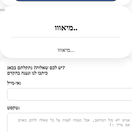
מיאווו..
מיאווו...
יש לכם שאלות? נתקלתם בבאג?
כיתבו לנו ונענה בהקדם
אי-מייל:
טקסט: