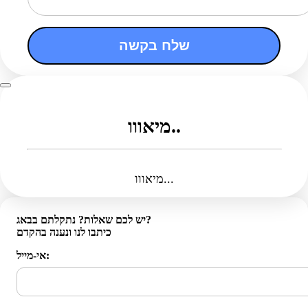
שלח בקשה
מיאווו..
מיאווו...
יש לכם שאלות? נתקלתם בבאג?
כיתבו לנו ונענה בהקדם
אי-מייל: