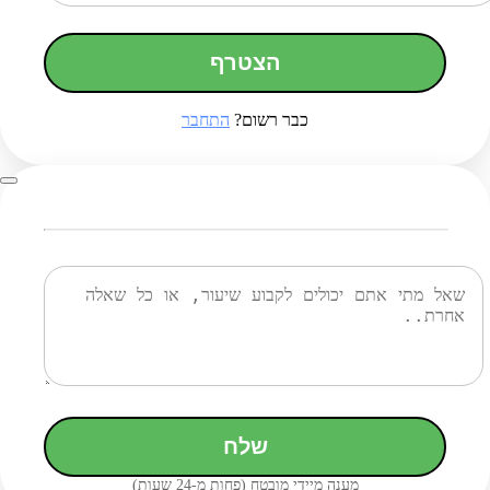
הצטרף
כבר רשום?
התחבר
שלח
מענה מיידי מובטח (פחות מ-24 שעות)