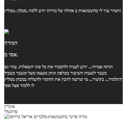
תמיר עזר לי בחשבונאות ב אחלה של מורה! יודע ללמד..סבלני..ממליץ!
המורה
אסי מ.
תותח אמיתי... יודע לענות ולהסביר את כל סוגי השאלות. עוזר גם
מעבר לשעות השיעור בטלפון ונותן מעצמו מעל ומעבר בשביל
התלמיד... בקיצור... מי שרוצה להבין את החומר ולהצליח במבחן ממליץ
לו ללמוד אצל אסי
אונליין
פרונטלי