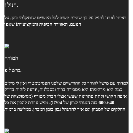
חניל ז.
רציתי לפרגן לחניל על כך שהיית קשוב לכל הקשיים שנתקלתי בהן, על
הנועם, האווירה הכיפית והמקצועיות! שאפו
המורה
מישל פ.
למדתי עם מישל לאורך כל החודשיים שלפני הפסיכומטרי ואין לי מילים
כמה היא מדהימה! היא מסבירה ברור ובסבלנות, יודעת לזהות בדיוק
איפה הקושי ולתת פתרונות שעשו אצלי הבדל מטורף (מסימולציות של
600-640 כזה הגעתי לציון של 704!!). ממש עוזרת להבין את כל
החלקים של המבחן וגם איך להתנהל נכון בזמן המבחן, ממליצה ברמות