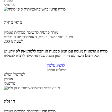
אונליין
פרונטלי
סופי סוניה
מורה פרטית
לחשיבה כמותית
אונליין
חינוך, תואר שני, בוגרת, האוניברסיטה העברית
לשעה
₪
200
מורה אקדמאית מנוסה עם המון סבלנות ואוהבת ללמד:)אין לא יודע,יש
לא רוצה! גישה עם חיוך והמון הבנה שגורמת לילד לרצות להצליח.
להציג טלפון
לשלוח ווצאפ
לפרופיל המלא
אונליין
פרונטלי
חן זליג
מורה פרטי
לחשיבה כמותית
אונליין