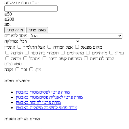
טווח מחירים לשעה:
₪50
₪200
סוג:
מאמן פרטי
מורה פרטי
מוסד לימודים:
מחלקה:
מקום מפגש:
אצל המורה
אצל התלמיד
אונליין
נסיון:
מתחילים
מתקדמים
תלמידי בית ספר
חטיבה
הכנה לבגרויות
הפרעות קשב וריכוז
מתרגל
מרצה
סטודנטים
מין:
זכר
נקבה
חיפושים דומים
מורה פרטי לפסיכומטרי באבטין
מורה פרטי לאנגלית פסיכומטרי באבטין
מורה פרטי לחיבור באבטין
מורה פרטי לחשיבה מילולית באבטין
מורים בערים נוספות