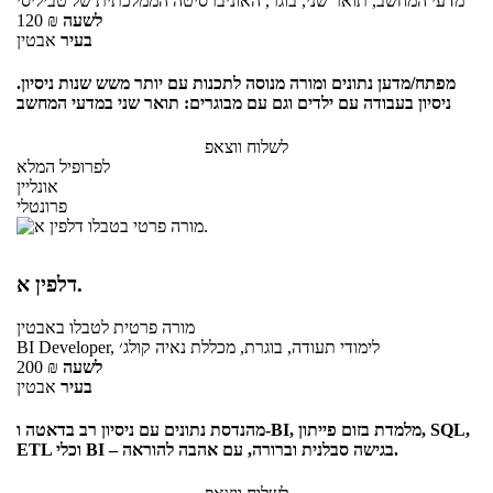
מדעי המחשב, תואר שני, בוגר, האוניברסיטה הממלכתית של טביליסי
לשעה
₪
120
בעיר
אבטין
מפתח/מדען נתונים ומורה מנוסה לתכנות עם יותר משש שנות ניסיון.
ניסיון בעבודה עם ילדים וגם עם מבוגרים: תואר שני במדעי המחשב
לשלוח ווצאפ
לפרופיל המלא
אונליין
פרונטלי
דלפין א.
מורה פרטית
לטבלו
באבטין
BI Developer, לימודי תעודה, בוגרת, מכללת נאיה קולג׳
לשעה
₪
200
בעיר
אבטין
מהנדסת נתונים עם ניסיון רב בדאטה ו-BI, מלמדת בזום פייתון, SQL,
ETL וכלי BI – בגישה סבלנית וברורה, עם אהבה להוראה.