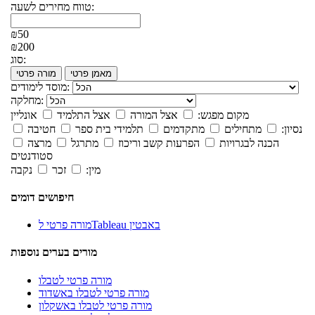
טווח מחירים לשעה:
₪50
₪200
סוג:
מאמן פרטי
מורה פרטי
מוסד לימודים:
מחלקה:
מקום מפגש:
אצל המורה
אצל התלמיד
אונליין
נסיון:
מתחילים
מתקדמים
תלמידי בית ספר
חטיבה
הכנה לבגרויות
הפרעות קשב וריכוז
מתרגל
מרצה
סטודנטים
מין:
זכר
נקבה
חיפושים דומים
מורה פרטי לTableau באבטין
מורים בערים נוספות
מורה פרטי לטבלו
מורה פרטי לטבלו באשדוד
מורה פרטי לטבלו באשקלון