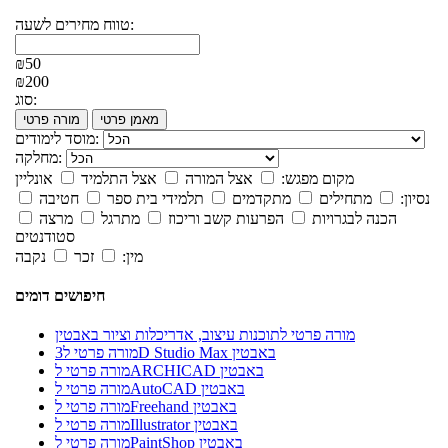
טווח מחירים לשעה:
₪50
₪200
סוג:
מאמן פרטי
מורה פרטי
מוסד לימודים:
מחלקה:
מקום מפגש:
אצל המורה
אצל התלמיד
אונליין
נסיון:
מתחילים
מתקדמים
תלמידי בית ספר
חטיבה
הכנה לבגרויות
הפרעות קשב וריכוז
מתרגל
מרצה
סטודנטים
מין:
זכר
נקבה
חיפושים דומים
מורה פרטי לתוכנות עיצוב, אדריכלות וציור באבטין
מורה פרטי ל3D Studio Max באבטין
מורה פרטי לARCHICAD באבטין
מורה פרטי לAutoCAD באבטין
מורה פרטי לFreehand באבטין
מורה פרטי לIllustrator באבטין
מורה פרטי לPaintShop באבטין