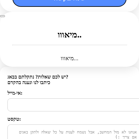
מיאווו..
מיאווו...
יש לכם שאלות? נתקלתם בבאג?
כיתבו לנו ונענה בהקדם
אי-מייל:
טקסט: