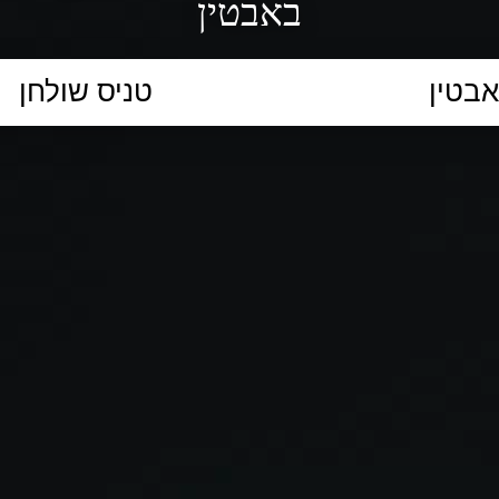
באבטין
הקלידו נושא לימוד...
ללמוד
ללמוד אונליין
פרונטלי
ת קשב וריכוז
השכלה גבוהה
תיכון
יסודי
כל המ
כלי סינון