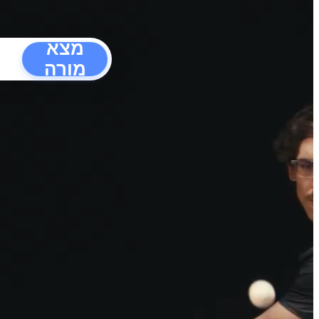
מצא
מורה
הפרעו