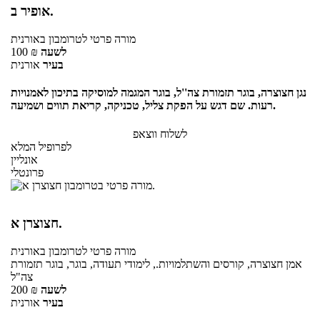
אופיר ב.
מורה פרטי
לטרומבון
באורנית
לשעה
₪
100
בעיר
אורנית
נגן חצוצרה, בוגר תזמורת צה''ל, בוגר המגמה למוסיקה בתיכון לאמנויות
רעות. שם דגש על הפקת צליל, טכניקה, קריאת תווים ושמיעה.
לשלוח ווצאפ
לפרופיל המלא
אונליין
פרונטלי
חצוצרן א.
מורה פרטי
לטרומבון
באורנית
אמן חצוצרה, קורסים והשתלמויות., לימודי תעודה, בוגר, בוגר תזמורת
צה"ל
לשעה
₪
200
בעיר
אורנית