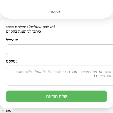
מיאווו...
יש לכם שאלות? נתקלתם בבאג?
כיתבו לנו ונענה בהקדם
אי-מייל:
טקסט:
שלח הודעה
סגור
×