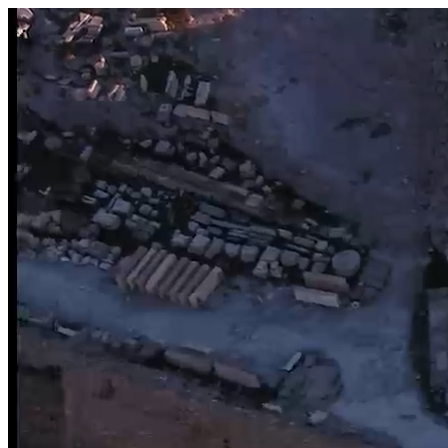
היום לומדים
משהו חדש.
מצאו מורה
הצטרפות מורים פרטיים
שירות לקוחות
על הצוות שלנו :)
משרות פתוחות
התחברות
כל הזכויות שמורות 2026 © Lessoons
חיפוש
המורים הטובים
בישראל, במקום אחד.