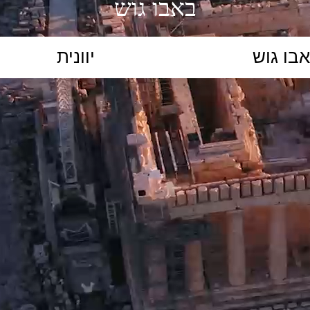
באבו גוש
הקלידו נושא לימוד...
ללמוד
ללמוד אונליין
פרונטלי
ת קשב וריכוז
השכלה גבוהה
תיכון
יסודי
כל המ
כלי סינון