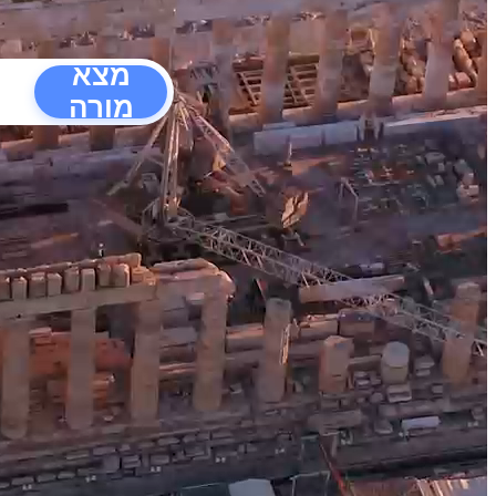
מצא
מורה
הפרעו