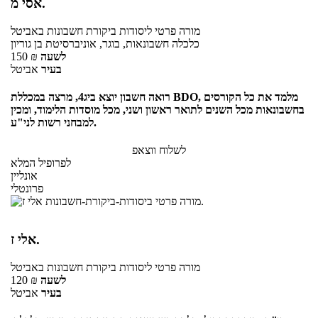
אסי מ.
מורה פרטי
ליסודות ביקורת חשבונות
באביטל
כלכלה חשבונאות, בוגר, אוניברסיטת בן גוריון
לשעה
₪
150
בעיר
אביטל
רואה חשבון יוצא ביג4, מרצה במכללת BDO, מלמד את כל הקורסים
בחשבונאות מכל השנים לתואר ראשון ושני, מכל מוסדות הלימוד, ומכין
למבחני רשות לני"ע.
לשלוח ווצאפ
לפרופיל המלא
אונליין
פרונטלי
אלי ז.
מורה פרטי
ליסודות ביקורת חשבונות
באביטל
לשעה
₪
120
בעיר
אביטל