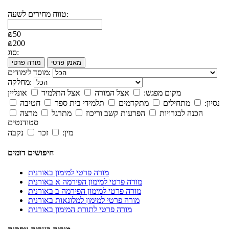
טווח מחירים לשעה:
₪50
₪200
סוג:
מאמן פרטי
מורה פרטי
מוסד לימודים:
מחלקה:
מקום מפגש:
אצל המורה
אצל התלמיד
אונליין
נסיון:
מתחילים
מתקדמים
תלמידי בית ספר
חטיבה
הכנה לבגרויות
הפרעות קשב וריכוז
מתרגל
מרצה
סטודנטים
מין:
זכר
נקבה
חיפושים דומים
מורה פרטי למימון באורנית
מורה פרטי למימון הפירמה א באורנית
מורה פרטי למימון הפירמה ב באורנית
מורה פרטי למימון למלונאות באורנית
מורה פרטי לתורת המימון באורנית