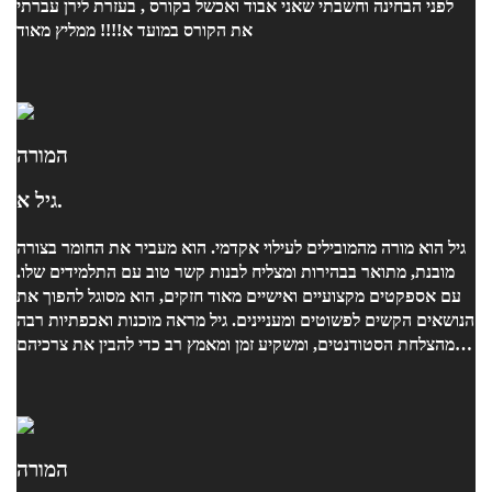
לפני הבחינה וחשבתי שאני אבוד ואכשל בקורס , בעזרת לירן עברתי
את הקורס במועד א!!!! ממליץ מאוד
המורה
גיל א.
גיל הוא מורה מהמובילים לעילוי אקדמי. הוא מעביר את החומר בצורה
מובנת, מתואר בבהירות ומצליח לבנות קשר טוב עם התלמידים שלו.
עם אספקטים מקצועיים ואישיים מאוד חזקים, הוא מסוגל להפוך את
הנושאים הקשים לפשוטים ומעניינים. גיל מראה מוכנות ואכפתיות רבה
מהצלחת הסטודנטים, ומשקיע זמן ומאמץ רב כדי להבין את צרכיהם
ולעזור להם להתקדם. הוא תמיד משתדל למצוא דרכים חדשות
ויצירתיות להסביר ולהדגים את החומר, מה שמעשיר את הלמידה
ומקנה חוויית לימוד חיובית. אני ממליצה בחום על גיל, ואני בטוחה
שהוא יוביל את כל סטודנט שלו להצלחה אקדמית ולהתעניינות רבה
בתחום. בברכה, נועה
המורה