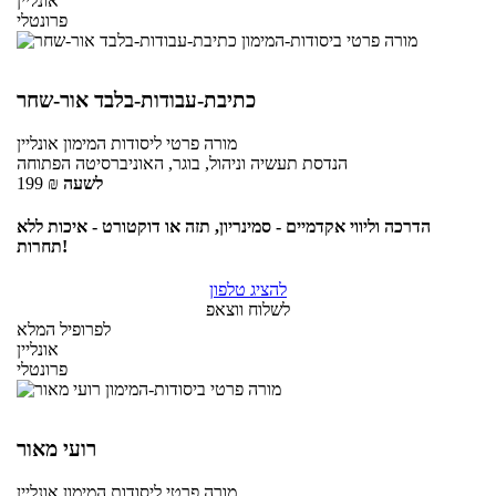
אונליין
פרונטלי
כתיבת-עבודות-בלבד אור-שחר
מורה פרטי
ליסודות המימון
אונליין
הנדסת תעשיה וניהול, בוגר, האוניברסיטה הפתוחה
לשעה
₪
199
הדרכה וליווי אקדמיים - סמינריון, תזה או דוקטורט - איכות ללא
תחרות!
להציג טלפון
לשלוח ווצאפ
לפרופיל המלא
אונליין
פרונטלי
רועי מאור
מורה פרטי
ליסודות המימון
אונליין