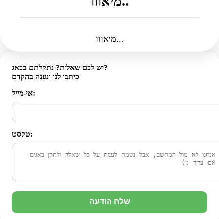
מיאווו..
מיאווו...
יש לכם שאלות? נתקלתם בבאג?
כיתבו לנו ונענה בהקדם
אי-מייל:
טקסט:
שלח הודעה