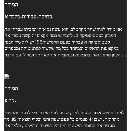
המורה
כתיבת-עבודות-בלבד א.
אני מודה לאור שחר מקרב לב. הוא עשה נס איתי ובזכותו עברתי את
המבחן בסטטיסטיקה ב . להמחיש כמה מקצוע זה קשה עבורי את
סטטיסטיקה א עברתי בפעם החמישית!!!!! יש לי קשייי הבנה
במקצועות הראליים ובמיוחד בכל מה שקשור למתמטיקה ומספרים
והיגיון מהסוג הזה. בסבלנות ובעקביות אור לא ויתר ועזר לי עם הרבה
שיעורים ביסודיות ובשיטתיות ובאכפתיות רבה ובעידוד . אני ממליצה
בחום!!!!!!!!!
המורה
ניר פ.
לאחר חיפוש ארוך הגעתי לניר , שבוע לפני המבחן בלי לדעת יותר מדי
מהחומר . ישבנו 4 פעמים כל פעם שעה וחצי ובסוף הוצאתי 85. ניר
מסביר את החומר בפשטות ומתרגל בשיעור תרגילים , מלמד את