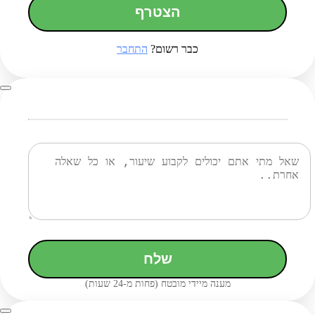
הצטרף
כבר רשום?
התחבר
שלח
מענה מיידי מובטח (פחות מ-24 שעות)