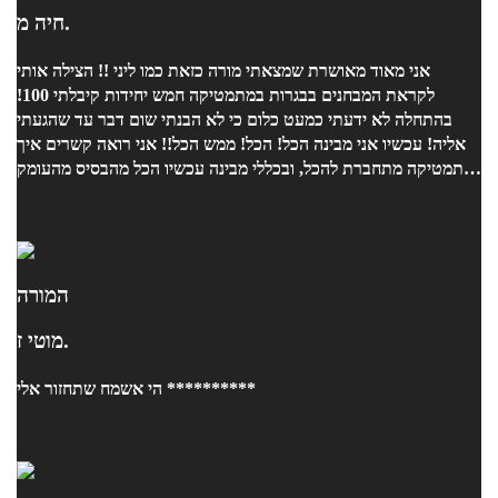
חיה מ.
אני מאוד מאושרת שמצאתי מורה כזאת כמו ליני !! הצילה אותי
לקראת המבחנים בבגרות במתמטיקה חמש יחידות קיבלתי 100!
בהתחלה לא ידעתי כמעט כלום כי לא הבנתי שום דבר עד שהגעתי
אליה! עכשיו אני מבינה הכל! הכל! ממש הכל!! אני רואה קשרים איך
מתמטיקה מתחברת להכל, ובכללי מבינה עכשיו הכל מהבסיס מהעומק
של הדברים! ויכולה לפתור באמת כל תרגיל מאוד מהר ונכון!! ובאמת
תודה ענקית ענקית למורה ליני! אחרי שעברתי אצל הרבה מורים את
האחת והיחידה שהצליחה לעזור לי!!!! תודה רבה !
המורה
מוטי ז.
הי אשמח שתחזור אלי **********