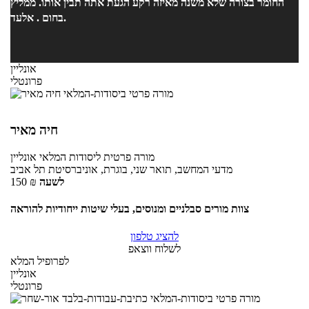
החומר בצורה שלא משנה מאיזה רקע הגעת אתה תבין אותו. ממליץ
בחום . אלעד.
אונליין
פרונטלי
חיה מאיר
מורה פרטית
ליסודות המלאי
אונליין
מדעי המחשב, תואר שני, בוגרת, אוניברסיטת תל אביב
לשעה
₪
150
צוות מורים סבלניים ומנוסים, בעלי שיטות ייחודיות להוראה
להציג טלפון
לשלוח ווצאפ
לפרופיל המלא
אונליין
פרונטלי