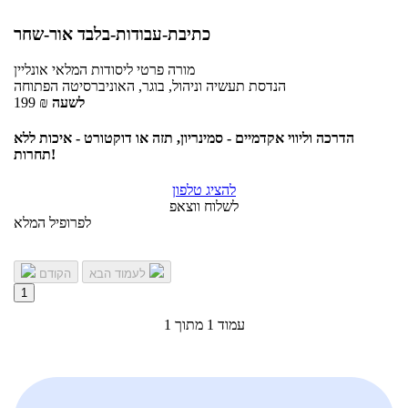
כתיבת-עבודות-בלבד אור-שחר
מורה פרטי
ליסודות המלאי
אונליין
הנדסת תעשיה וניהול, בוגר, האוניברסיטה הפתוחה
לשעה
₪
199
הדרכה וליווי אקדמיים - סמינריון, תזה או דוקטורט - איכות ללא
תחרות!
להציג טלפון
לשלוח ווצאפ
לפרופיל המלא
לעמוד הבא
הקודם
1
עמוד 1 מתוך 1