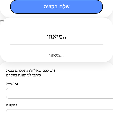
שלח בקשה
מיאווו..
מיאווו...
יש לכם שאלות? נתקלתם בבאג?
כיתבו לנו ונענה בהקדם
אי-מייל:
טקסט: