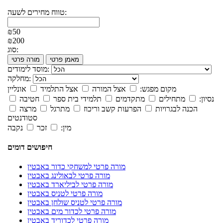
טווח מחירים לשעה:
₪50
₪200
סוג:
מאמן פרטי
מורה פרטי
מוסד לימודים:
מחלקה:
מקום מפגש:
אצל המורה
אצל התלמיד
אונליין
נסיון:
מתחילים
מתקדמים
תלמידי בית ספר
חטיבה
הכנה לבגרויות
הפרעות קשב וריכוז
מתרגל
מרצה
סטודנטים
מין:
זכר
נקבה
חיפושים דומים
מורה פרטי למשחקי כדור באבטין
מורה פרטי לבאולינג באבטין
מורה פרטי לביליארד באבטין
מורה פרטי לטניס באבטין
מורה פרטי לטניס שולחן באבטין
מורה פרטי לכדור מים באבטין
מורה פרטי לכדוריד באבטין