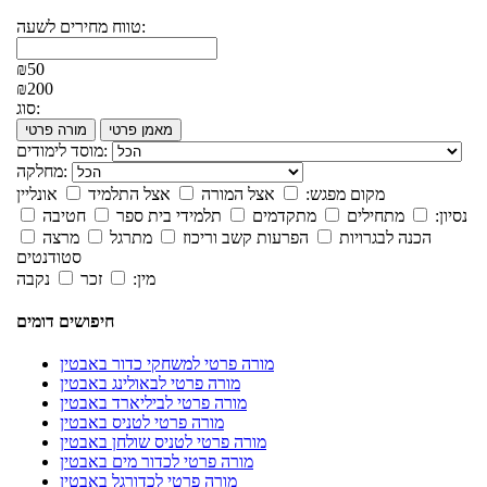
טווח מחירים לשעה:
₪50
₪200
סוג:
מאמן פרטי
מורה פרטי
מוסד לימודים:
מחלקה:
מקום מפגש:
אצל המורה
אצל התלמיד
אונליין
נסיון:
מתחילים
מתקדמים
תלמידי בית ספר
חטיבה
הכנה לבגרויות
הפרעות קשב וריכוז
מתרגל
מרצה
סטודנטים
מין:
זכר
נקבה
חיפושים דומים
מורה פרטי למשחקי כדור באבטין
מורה פרטי לבאולינג באבטין
מורה פרטי לביליארד באבטין
מורה פרטי לטניס באבטין
מורה פרטי לטניס שולחן באבטין
מורה פרטי לכדור מים באבטין
מורה פרטי לכדורגל באבטין