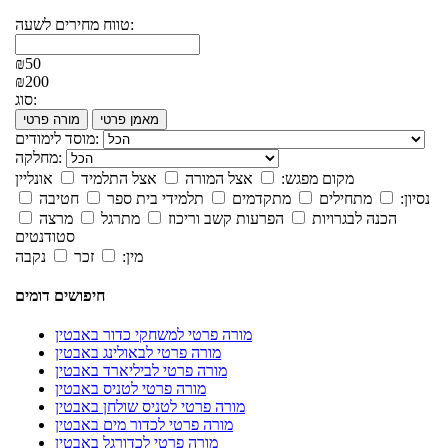
טווח מחירים לשעה:
₪50
₪200
סוג:
מאמן פרטי
מורה פרטי
מוסד לימודים:
מחלקה:
מקום מפגש:
אצל המורה
אצל התלמיד
אונליין
נסיון:
מתחילים
מתקדמים
תלמידי בית ספר
חטיבה
הכנה לבגרויות
הפרעות קשב וריכוז
מתרגל
מרצה
סטודנטים
מין:
זכר
נקבה
חיפושים דומים
מורה פרטי למשחקי כדור באבטין
מורה פרטי לבאולינג באבטין
מורה פרטי לביליארד באבטין
מורה פרטי לטניס באבטין
מורה פרטי לטניס שולחן באבטין
מורה פרטי לכדור מים באבטין
מורה פרטי לכדורגל באבטין