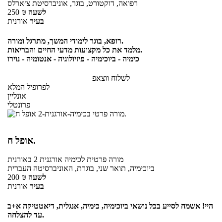
רפואה, דוקטורט, בוגר, אוניברסיטת צ׳ארלס
לשעה
₪
250
בעיר
אורנית
רופא, בוגר לימודי המשך, מתרגל ומורה.
מלמד את כל מקצועות מדעי החיים והבריאות.
כימיה - ביוכימיה - פיזיולוגיה - אנטומיה - נוירו
לשלוח ווצאפ
לפרופיל המלא
אונליין
פרונטלי
אופל ח.
מורה פרטית
לכימיה אורגנית 2
באורנית
ביוכימיה, תואר שני, בוגרת, האוניברסיטה העברית
לשעה
₪
200
בעיר
אורנית
היי! אשמח לסייע בכל נושאי ביוכימיה, כימיה, אנגלית, דיאטטיקה א+ב
עד להצלחה.