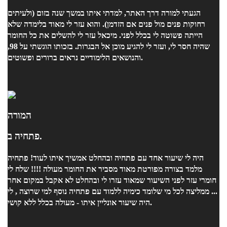
הגעתי למורה דרך האתר, למדתי איתו במשך שנה בזום (ולעיתים
רחוקות פנים מול פנים אם הזדמן). והוא עזר לי מאוד בלימדה שלא
הייתה פשוטה לי בכלל לפני. מיכאל עזר לי להשלים את כל החומר
שהיה חסר לי, ועזר לי להגיע מוכן אל הבגרות. בזכותו הוגשתי על 98,
והנושאים הלימודיים נראים ברורים ופשוטים.
המורה
פתחיה ב.
היה לי שיעור אחד עם פתחיה ובהחלט אמשיך איתו לעוד! פתחיה
מלמד בצורה מפורטת מאוד מסביר את החומר מעולה !!!! שלח לי
חומרי עזר לפני השיעור שמאוד עזרו לי ובהחלט לא אקבל במקום אחר
... ממליצה לכל מי שלומד כימיה ללמוד עם פתחיה נוסף למי שרוצה , לי
היה שיעור אונליין איתו - מעולה בכלל ללא קושי.