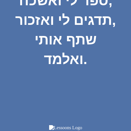
ספר לי ואשכח,
תדגים לי ואזכור,
שתף אותי
ואלמד.