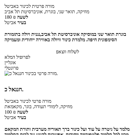
מורה פרטית
לכינור
באביטל
מוזיקה, תואר שני, בוגרת, אוניברסיטת תל אביב
לשעה
₪
180
בעיר
אביטל
בוגרת תואר שני במוסיקה אוניברסיטת תל אביב,נגנית ויולה בתזמורת
הסימפונית חיפה. מלמדת כינור וויולה באווירה ייחודית ומעמיקה
לשלוח ווצאפ
לפרופיל המלא
אונליין
פרונטלי
חננאל כ.
מורה פרטי
לכינור
באביטל
מוזיקה, לימודי תעודה, בוגר, מקאמאת
לשעה
₪
100
בעיר
אביטל
מלמד על גיטרה על עוד ועל כינור ברך תאוריה מערבית ותורת המקאם
מכין לכל תלמיד פלטפורמה ייחודית, אפשרות להגיע עד לבית התלמיד