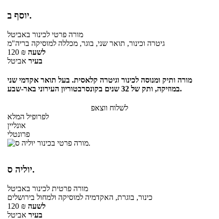
יוסף ב.
מורה פרטי
לכינור
באביטל
גיטרה וכינור, תואר שני, בוגר, מכללה למוסיקה בריה"מ
לשעה
₪
120
בעיר
אביטל
מורה ותיק ומנוסה לכינור וגיטרה קלאסית. בעל תואר אקדמי שני
במוזיקה, ותק של 32 שנים בקונסרבטוריון העירוני באר-שבע.
לשלוח ווצאפ
לפרופיל המלא
אונליין
פרונטלי
יוליה ס.
מורה פרטית
לכינור
באביטל
כינור, בוגרת, האקדמיה למוסיקה ולמחול בירושלים
לשעה
₪
120
בעיר
אביטל