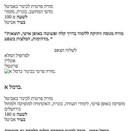
מורה פרטית
לכינור
באביטל
מדעי המחשב, בוגרת, מזמור
לשעה
₪
100
בעיר
אביטל
”מורה מנוסה וותיקה ללימוד בדרך קלה ופשוטה באופן אישי, תוצאות
מדהימות, המלצות בשפע. “
לשלוח ווצאפ
לפרופיל המלא
אונליין
פרונטלי
כרמל א.
מורה פרטית
לכינור
באביטל
מוסיקה באופן פרטי, לימודי תעודה, בוגרת, האקדמיה למוסיקה ולמחול
בירושלים
לשעה
₪
180
בעיר
אביטל
כרמל אקמן - מורה לכינור מדריכה קולית מלמדת גם תיאוריה