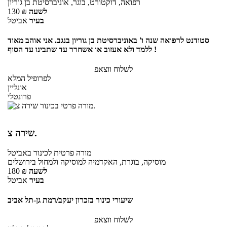
רפואה, דוקטורט, בוגר, אוניברסיטת בן גוריון
לשעה
₪
130
בעיר
אביטל
סטודנט לרפואה שנה ו' באוניברסיטת בן גוריון בנגב. אני אוהב מאוד
ללמד ולא אעזוב או אשחרר עד שתבינו עד הסוף !
לשלוח ווצאפ
לפרופיל המלא
אונליין
פרונטלי
שירה צ.
מורה פרטית
לכינור
באביטל
מוסיקה, בוגרת, האקדמיה למוסיקה ולמחול בירושלים
לשעה
₪
180
בעיר
אביטל
שיעורי כינור בזכרון יעקב/רמת גן-תל אביב
לשלוח ווצאפ