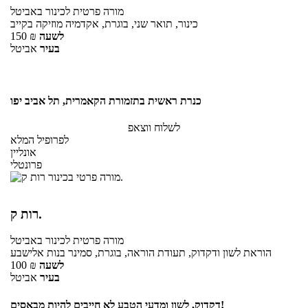
מורה פרטית
לכינור
באביטל
כינור, תואר שני, בוגרת, אקדמיה מוזיקה בקייב
לשעה
₪
150
בעיר
אביטל
כנרת ראשית בתזמורת הקאמרית, תל אביב יפו
לשלוח ווצאפ
לפרופיל המלא
אונליין
פרונטלי
רות ק.
מורה פרטית
לכינור
באביטל
הוראת לשון ודקדוק, תעודת הוראה, בוגרת, סמינר בנות אלישבע
לשעה
₪
100
בעיר
אביטל
דקדוק, לשון ומדעי הטבע לא חייבים להיות מבאסים!