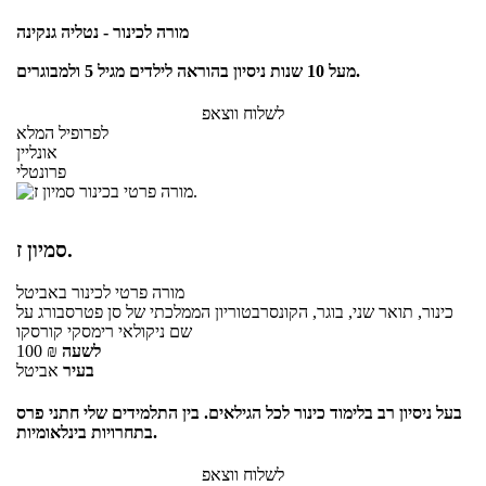
מורה לכינור - נטליה גנקינה
מעל 10 שנות ניסיון בהוראה לילדים מגיל 5 ולמבוגרים.
לשלוח ווצאפ
לפרופיל המלא
אונליין
פרונטלי
סמיון ז.
מורה פרטי
לכינור
באביטל
כינור, תואר שני, בוגר, הקונסרבטוריון הממלכתי של סן פטרסבורג על
שם ניקולאי רימסקי קורסקו
לשעה
₪
100
בעיר
אביטל
בעל ניסיון רב בלימוד כינור לכל הגילאים. בין התלמידים שלי חתני פרס
בתחרויות בינלאומיות.
לשלוח ווצאפ