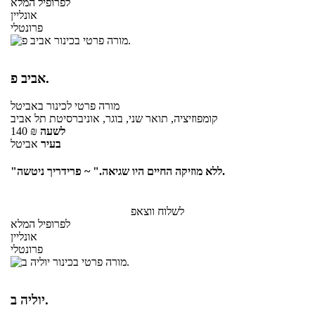
לפרופיל המלא
אונליין
פרונטלי
אביב פ.
מורה פרטי
לכינור
באביטל
קומפוזיציה, תואר שני, בוגר, אוניברסיטת תל אביב
לשעה
₪
140
בעיר
אביטל
"ללא מוזיקה החיים היו שגיאה." ~ פרידריך ניטשה.
לשלוח ווצאפ
לפרופיל המלא
אונליין
פרונטלי
יוליה ב.