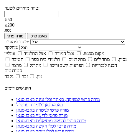
טווח מחירים לשעה:
₪50
₪200
סוג:
מאמן פרטי
מורה פרטי
מוסד לימודים:
מחלקה:
מקום מפגש:
אצל המורה
אצל התלמיד
אונליין
נסיון:
מתחילים
מתקדמים
תלמידי בית ספר
חטיבה
הכנה לבגרויות
הפרעות קשב וריכוז
מתרגל
מרצה
סטודנטים
מין:
זכר
נקבה
חיפושים דומים
מורה פרטי למוזיקה, סאונד וכלי נגינה באבו-סנאן
מורה פרטי לDJ באבו-סנאן
מורה פרטי לגיטרה באבו-סנאן
מורה פרטי לדי ג'יי באבו-סנאן
מורה פרטי להפקה מוסיקלית באבו-סנאן
מורה פרטי לכלי הקשה באבו-סנאן
מורה פרטי לכלי מיתר באבו-סנאן