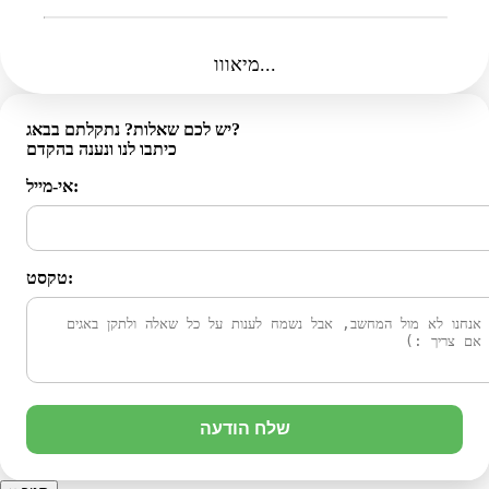
מיאווו...
יש לכם שאלות? נתקלתם בבאג?
כיתבו לנו ונענה בהקדם
אי-מייל:
טקסט:
שלח הודעה