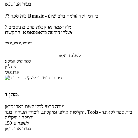
בעיר
אבו סנאן
?‍? בית ספר Dmusic - כי המוזיקה זורמת בדם שלנו!
? להרשמה או קבלת פרטים נוספים:
שלחו הודעה בוואטסאפ או התקשרו:
***-***-****
לשלוח ווצאפ
לפרופיל המלא
אונליין
פרונטלי
מתן ד.
מורה פרטי
לכלי קשת
באבו סנאן
הקלטות אולפן ומיקסינג, לימודי תעודה, בוגר, Tools - בית ספר לסאונד
והפקה מוזיקלית
לשעה
₪
150
בעיר
אבו סנאן