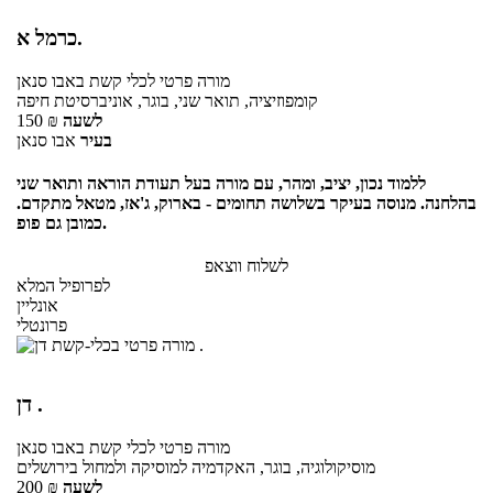
כרמל א.
מורה פרטי
לכלי קשת
באבו סנאן
קומפוזיציה, תואר שני, בוגר, אוניברסיטת חיפה
לשעה
₪
150
בעיר
אבו סנאן
ללמוד נכון, יציב, ומהר, עם מורה בעל תעודת הוראה ותואר שני
בהלחנה. מנוסה בעיקר בשלושה תחומים - בארוק, ג'אז, מטאל מתקדם.
כמובן גם פופ.
לשלוח ווצאפ
לפרופיל המלא
אונליין
פרונטלי
דן .
מורה פרטי
לכלי קשת
באבו סנאן
מוסיקולוגיה, בוגר, האקדמיה למוסיקה ולמחול בירושלים
לשעה
₪
200