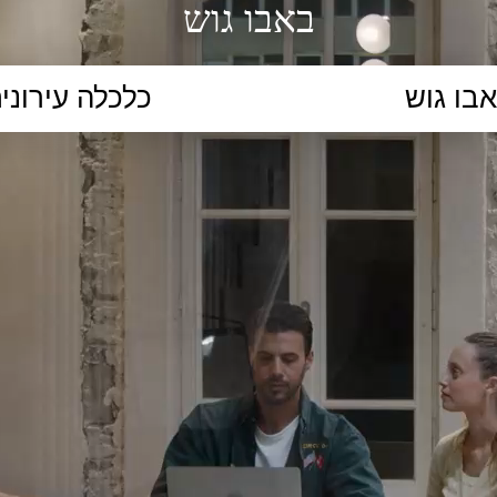
באבו גוש
הקלידו נושא לימוד...
ללמוד
ללמוד אונליין
פרונטלי
ת קשב וריכוז
השכלה גבוהה
תיכון
יסודי
כל המ
כלי סינון