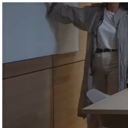
היום לומדים
משהו חדש.
מצאו מורה
הצטרפות מורים פרטיים
שירות לקוחות
על הצוות שלנו :)
משרות פתוחות
התחברות
כל הזכויות שמורות 2026 © Lessoons
חיפוש
המורים הטובים
בישראל, במקום אחד.