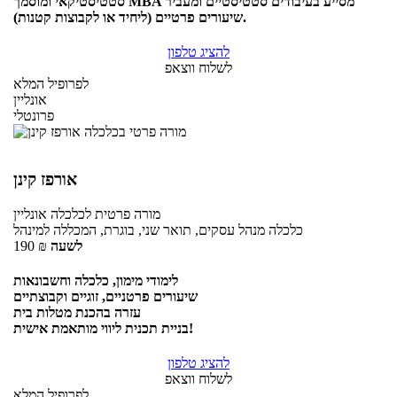
סטטיסטיקאי ומוסמך MBA מסייע בעיבודים סטטיסטיים ומעביר
שיעורים פרטיים (ליחיד או לקבוצות קטנות).
להציג טלפון
לשלוח ווצאפ
לפרופיל המלא
אונליין
פרונטלי
אורפז קינן
מורה פרטית
לכלכלה
אונליין
כלכלה מנהל עסקים, תואר שני, בוגרת, המכללה למינהל
לשעה
₪
190
לימודי מימון, כלכלה וחשבונאות
שיעורים פרטניים, זוגיים וקבוצתיים
עזרה בהכנת מטלות בית
בניית תכנית ליווי מותאמת אישית!
להציג טלפון
לשלוח ווצאפ
לפרופיל המלא