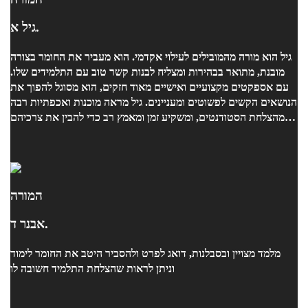
גיל א.
גיל הוא מורה מהמובילים לעילוי אקדמי. הוא מעביר את החומר בצורה
מובנת, מתואר בבהירות ומצליח לבנות קשר טוב עם התלמידים שלו.
עם אספקטים מקצועיים ואישיים מאוד חזקים, הוא מסוגל להפוך את
הנושאים הקשים לפשוטים ומעניינים. גיל מראה מוכנות ואכפתיות רבה
מהצלחת הסטודנטים, ומשקיע זמן ומאמץ רב כדי להבין את צרכיהם
ולעזור להם להתקדם. הוא תמיד משתדל למצוא דרכים חדשות
ויצירתיות להסביר ולהדגים את החומר, מה שמעשיר את הלמידה
ומקנה חוויית לימוד חיובית. אני ממליצה בחום על גיל, ואני בטוחה
שהוא יוביל את כל סטודנט שלו להצלחה אקדמית ולהתעניינות רבה
בתחום. בברכה, נועה
המורה
אבנר ד.
מלמד מצויין ובסבלנות, דואג לפרט ולהסביר היטב את החומר לימוד
וניתן לראות שהצלחת התלמיד חשובה לו