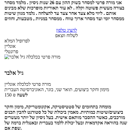
אני מורה פרטי למסחר בשוק ההון עם 26 שנות ניסיון . מלמד מסחר
בצורה מעשית פשוטה וקלה . לא עוד תאוריות מופרכות שלא מבינים
אותם . ליווי מלא צעד אחר צעד עד להצלחה . נלמד מגוון שיטות
ממסחר יומי ועד מסחר ארוך טווח . ממסחר במניות , מטבעות, וחוזים
להציג טלפון
לשלוח ווצאפ
לפרופיל המלא
אונליין
פרונטלי
גיל אלבר
מורה פרטי
לכלכלה
אונליין
מימון וחקר ביצועים, תואר שני, בוגר, האוניברסיטה העברית
לשעה
₪
150
מומחה בתחומים של סטטיסטיקה, אקונומטריקה, מימון וחקר
ביצועים/שיטות כמותיות. מאמין ביכולת של כל סטודנט להבין תכנים
מורכבים, כאשר ההסבר מותאם אישית. בעל ניסיון של יותר מעשרים
שנה בהוראה אקדמאית ובעל יכולת ללמד בעברית ובאנגלית ברמה של
שפת אם.