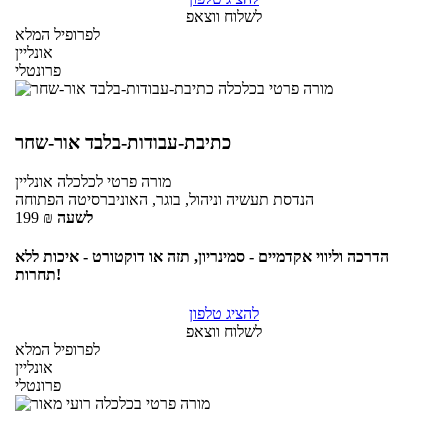
לשלוח ווצאפ
לפרופיל המלא
אונליין
פרונטלי
כתיבת-עבודות-בלבד אור-שחר
מורה פרטי
לכלכלה
אונליין
הנדסת תעשיה וניהול, בוגר, האוניברסיטה הפתוחה
לשעה
₪
199
הדרכה וליווי אקדמיים - סמינריון, תזה או דוקטורט - איכות ללא
תחרות!
להציג טלפון
לשלוח ווצאפ
לפרופיל המלא
אונליין
פרונטלי