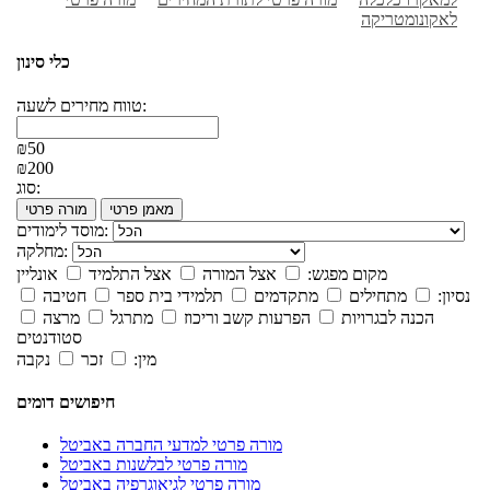
לאקונומטריקה
כלי סינון
טווח מחירים לשעה:
₪50
₪200
סוג:
מאמן פרטי
מורה פרטי
מוסד לימודים:
מחלקה:
מקום מפגש:
אצל המורה
אצל התלמיד
אונליין
נסיון:
מתחילים
מתקדמים
תלמידי בית ספר
חטיבה
הכנה לבגרויות
הפרעות קשב וריכוז
מתרגל
מרצה
סטודנטים
מין:
זכר
נקבה
חיפושים דומים
מורה פרטי למדעי החברה באביטל
מורה פרטי לבלשנות באביטל
מורה פרטי לגיאוגרפיה באביטל