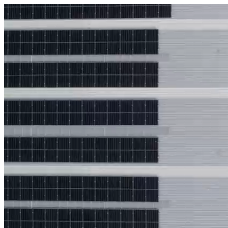
היום לומדים
משהו חדש.
מצאו מורה
הצטרפות מורים פרטיים
שירות לקוחות
על הצוות שלנו :)
משרות פתוחות
התחברות
כל הזכויות שמורות 2026 © Lessoons
חיפוש
המורים הטובים
בישראל, במקום אחד.