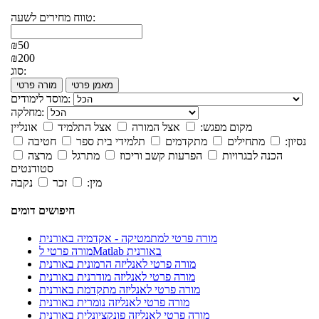
טווח מחירים לשעה:
₪50
₪200
סוג:
מאמן פרטי
מורה פרטי
מוסד לימודים:
מחלקה:
מקום מפגש:
אצל המורה
אצל התלמיד
אונליין
נסיון:
מתחילים
מתקדמים
תלמידי בית ספר
חטיבה
הכנה לבגרויות
הפרעות קשב וריכוז
מתרגל
מרצה
סטודנטים
מין:
זכר
נקבה
חיפושים דומים
מורה פרטי למתמטיקה - אקדמיה באורנית
מורה פרטי לMatlab באורנית
מורה פרטי לאנליזה הרמונית באורנית
מורה פרטי לאנליזה מודרנית באורנית
מורה פרטי לאנליזה מתקדמת באורנית
מורה פרטי לאנליזה נומרית באורנית
מורה פרטי לאנליזה פונקציונלית באורנית