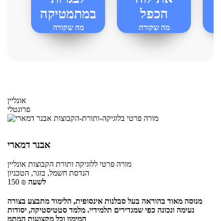
הכפל
במתמטיקה
מה שקורה
מה שקורה
בלוגיקה-ותורת-הקבוצות
בלוגיקה-ותורת-הקבוצות
צות
אונליין
פרונטלי
אבנר דמארי
מורה פרטי
ללוגיקה ותורת הקבוצות
אונליין
הנדסת חשמל, בוגר, הטכניון
לשעה
₪
150
מנוסה מאוד בהוראה בעל סבלנות אינסופית, הלימוד מתבצע בצורה
נעימה ונכונה כפי שמגדירים תלמידיי. מלמד סטטיסטיקה, יסודות
המימון וכל מקצועות המתמ