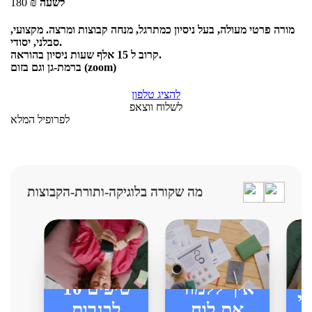
לשעה
₪
180
מורה פרטי מעולה, בעל ניסיון כמתרגל, מנחה קבוצות ומרצה. מקצועי,
סבלני, יסודי.
קרוב ל 15 אלף שעות ניסיון בהוראה.
ברמת-גן וגם בזום (zoom)
להציג טלפון
לשלוח ווצאפ
לפרופיל המלא
מה שקורה בלוגיקה-ותורת-הקבוצות
איך ללמוד
10 טיפים
י
את לוח
לבגרות