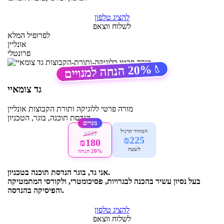
להציג טלפון
לשלוח ווצאפ
לפרופיל המלא
אונליין
פרונטלי
20%
הנחה למנויים
🏷️
גד צומאיי
מורה פרטי
ללוגיקה ותורת הקבוצות
אונליין
הנדסת תוכנה, בוגר, הטכניון
מנויים
המחיר הרגיל
₪225
₪225
₪180
לשעה
20% הנחה
אני גד, בוגר הנדסת תוכנה בטכניון.
בעל נסיון עשיר בהכנה לבגרויות, פסיכומטרי, ולקורסי המתמטיקה
והפיסיקה בהנדסה.
להציג טלפון
לשלוח ווצאפ