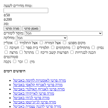
טווח מחירים לשעה:
₪50
₪200
סוג:
מאמן פרטי
מורה פרטי
מוסד לימודים:
מחלקה:
מקום מפגש:
אצל המורה
אצל התלמיד
אונליין
נסיון:
מתחילים
מתקדמים
תלמידי בית ספר
חטיבה
הכנה לבגרויות
הפרעות קשב וריכוז
מתרגל
מרצה
סטודנטים
מין:
זכר
נקבה
חיפושים דומים
מורה פרטי לאומנויות לחימה באביטל
מורה פרטי לאגרוף קלאסי באביטל
מורה פרטי לאגרוף תאילנדי באביטל
מורה פרטי לאייקידו באביטל
מורה פרטי לג'ודו באביטל
מורה פרטי לג'יוג'יטסו באביטל
מורה פרטי להגנה עצמית באביטל