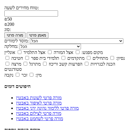
טווח מחירים לשעה:
₪50
₪200
סוג:
מאמן פרטי
מורה פרטי
מוסד לימודים:
מחלקה:
מקום מפגש:
אצל המורה
אצל התלמיד
אונליין
נסיון:
מתחילים
מתקדמים
תלמידי בית ספר
חטיבה
הכנה לבגרויות
הפרעות קשב וריכוז
מתרגל
מרצה
סטודנטים
מין:
זכר
נקבה
חיפושים דומים
מורה פרטי לשונות באבטין
מורה פרטי לאיפור באבטין
מורה פרטי ללימוד נהיגה ידני באבטין
מורה פרטי לצילום באבטין
מורה פרטי לשחמט באבטין
מורים בערים נוספות