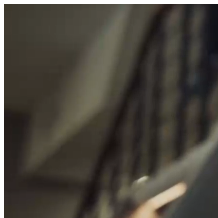
היום לומדים
משהו חדש.
מצאו מורה
הצטרפות מורים פרטיים
שירות לקוחות
על הצוות שלנו :)
משרות פתוחות
התחברות
כל הזכויות שמורות 2026 © Lessoons
חיפוש
המורים הטובים
בישראל, במקום אחד.