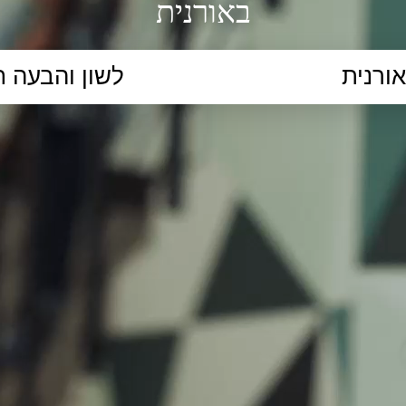
באורנית
הקלידו נושא לימוד...
ללמוד
ללמוד אונליין
פרונטלי
ת קשב וריכוז
השכלה גבוהה
תיכון
יסודי
כל המ
כלי סינון