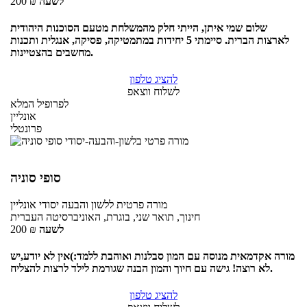
לשעה
₪
200
שלום שמי איתן, הייתי חלק מהמשלחת מטעם הסוכנות היהודית
לארצות הברית. סיימתי 5 יחידות במתמטיקה, פסיקה, אנגלית ותכנות
מחשבים בהצטיינות.
להציג טלפון
לשלוח ווצאפ
לפרופיל המלא
אונליין
פרונטלי
סופי סוניה
מורה פרטית
ללשון והבעה יסודי
אונליין
חינוך, תואר שני, בוגרת, האוניברסיטה העברית
לשעה
₪
200
מורה אקדמאית מנוסה עם המון סבלנות ואוהבת ללמד:)אין לא יודע,יש
לא רוצה! גישה עם חיוך והמון הבנה שגורמת לילד לרצות להצליח.
להציג טלפון