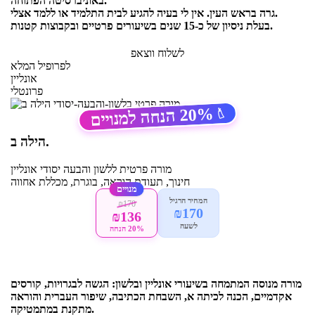
באוניברסיטה הפתוחה.
גרה בראש העין. אין לי בעיה להגיע לבית התלמיד או ללמד אצלי.
בעלת ניסיון של כ-15 שנים בשיעורים פרטיים ובקבוצות קטנות.
לשלוח ווצאפ
לפרופיל המלא
אונליין
פרונטלי
20%
הנחה למנויים
🏷️
הילה ב.
מורה פרטית
ללשון והבעה יסודי
אונליין
חינוך, תעודת הוראה, בוגרת, מכללת אחווה
מנויים
המחיר הרגיל
₪170
₪170
₪136
לשעה
20% הנחה
מורה מנוסה המתמחה בשיעורי אונליין ובלשון: הגשה לבגרויות, קורסים
אקדמיים, הכנה לכיתה א, השבחת הכתיבה, שיפור העברית והוראה
מתקנת במתמטיקה.