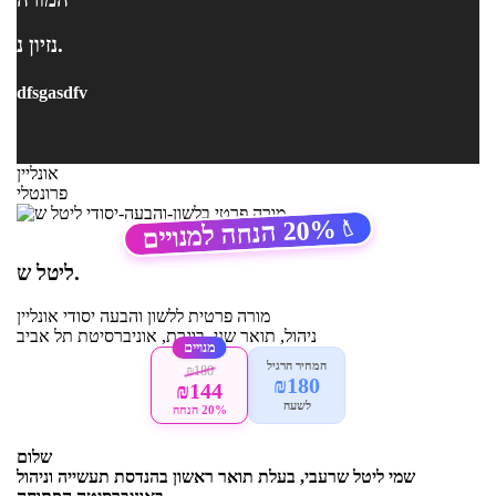
נזיון נ.
dfsgasdfv
אונליין
פרונטלי
20%
הנחה למנויים
🏷️
ליטל ש.
מורה פרטית
ללשון והבעה יסודי
אונליין
ניהול, תואר שני, בוגרת, אוניברסיטת תל אביב
מנויים
המחיר הרגיל
₪180
₪180
₪144
לשעה
20% הנחה
שלום
שמי ליטל שרעבי, בעלת תואר ראשון בהנדסת תעשייה וניהול