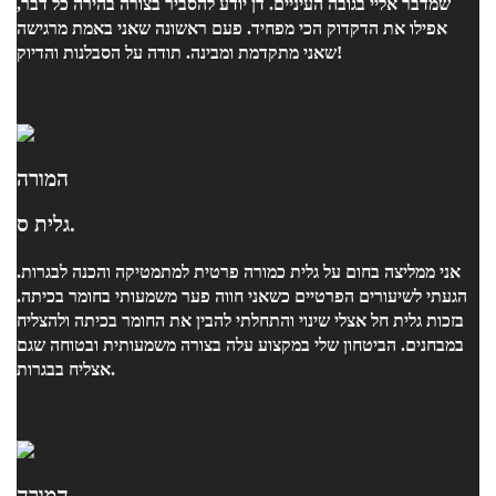
שמדבר אליי בגובה העיניים. דן יודע להסביר בצורה בהירה כל דבר,
אפילו את הדקדוק הכי מפחיד. פעם ראשונה שאני באמת מרגישה
שאני מתקדמת ומבינה. תודה על הסבלנות והדיוק!
המורה
גלית ס.
אני ממליצה בחום על גלית כמורה פרטית למתמטיקה והכנה לבגרות.
הגעתי לשיעורים הפרטיים כשאני חווה פער משמעותי בחומר בכיתה.
בזכות גלית חל אצלי שינוי והתחלתי להבין את החומר בכיתה ולהצליח
במבחנים. הביטחון שלי במקצוע עלה בצורה משמעותית ובטוחה שגם
אצליח בבגרות.
המורה