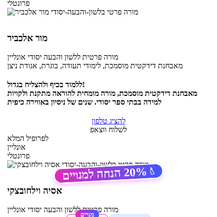
פרונטלי
מור אלכביר
מורה פרטית
ללשון והבעה יסודי
אונליין
מאבחנת דידקטית מוסמכת, לימודי תעודה, בוגרת, אגודת ניצן
ללמוד בכיף ולהצליח בגדול!
מאבחנת דידקטית מוסמכת, מורה מומחית להוראה מתקנת ולקויות
למידה בבתי ספר יסודי. שנים של ניסיון באווירה כיפית
להציג טלפון
לשלוח ווצאפ
לפרופיל המלא
אונליין
פרונטלי
20%
הנחה למנויים
🏷️
אסיה וילחובצקי
מורה פרטית
ללשון והבעה יסודי
אונליין
מנויים