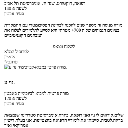
רפואה, דוקטורט, שנה ה', אוניברסיטת תל אביב
לשעה
₪
140
בעיר
אבטין
מורה מנוסה זה מספר שנים להכנה לבחינת הפסיכומטרי עם התמקדות
בציונים הגבוהים של ה 700+ מטרתי היא לסייע לתלמידים לצלוח את
המבחנים הקוגניטיביים
לשלוח ווצאפ
לפרופיל המלא
אונליין
פרונטלי
נוי ע.
מורה פרטית
למבוא לביוכימיה
באבטין
לשעה
₪
120
בעיר
אבטין
שלום,קוראים לי נוי ואני רופאה, בוגרת אוניברסיטת סטרדינה שנמצאת
בריגה,לטביה. סיימתי את לימודיי הרפואה בהצטיינות, אני בעלת רישיון
אמריקאי ואיר