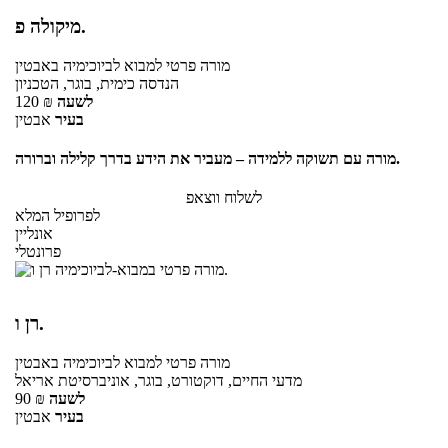
מיקולה פ.
מורה פרטי
למבוא לביוכימיה
באבטין
הנדסה כימית, בוגר, הטכניון
לשעה
₪
120
בעיר
אבטין
מורה עם תשוקה ללמידה – מעביר את הידע בדרך קלילה וברורה.
לשלוח ווצאפ
לפרופיל המלא
אונליין
פרונטלי
רן ו.
מורה פרטי
למבוא לביוכימיה
באבטין
מדעי החיים, דוקטורט, בוגר, אוניברסיטת אריאל
לשעה
₪
90
בעיר
אבטין