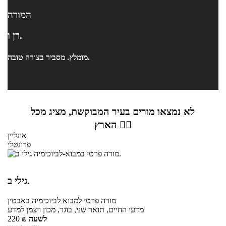
המורה
רן ו.
מומלץ. מסביר בצורה טובה.
לא נמצאו מורים בעיר המבוקשת, מציג מכל
הארץ 👇🏼
אונליין
פרונטלי
גילי ב.
מורה פרטי
למבוא לביוכימיה
באבטין
מדעי החיים, תואר שני, בוגר, מכון ויצמן למדע
לשעה
₪
220