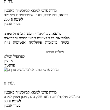
דר ת.
מורה פרטי
למבוא לביוכימיה
באבטין
רפואה, דוקטורט, בוגר, אוניברסיטת צ׳ארלס
לשעה
₪
250
בעיר
אבטין
רופא, בוגר לימודי המשך, מתרגל ומורה.
מלמד את כל מקצועות מדעי החיים והבריאות.
כימיה - ביוכימיה - פיזיולוגיה - אנטומיה - נוירו
לשלוח ווצאפ
לפרופיל המלא
אונליין
פרונטלי
ערן ס.
מורה פרטי
למבוא לביוכימיה
באבטין
ביולוגיה מולקולרית, תואר שני, בוגר, מכון ויצמן למדע
לשעה
₪
80
בעיר
אבטין