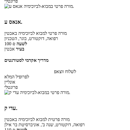
פרונטלי
אנאס ע.
מורה פרטי
למבוא לביוכימיה
באבטין
רפואה, דוקטורט, בוגר, הטכניון
לשעה
₪
100
בעיר
אבטין
מדריך אקדמי לסטודנטים
לשלוח ווצאפ
לפרופיל המלא
אונליין
פרונטלי
עדי ק.
מורה פרטית
למבוא לביוכימיה
באבטין
רפואה, דוקטורט, שנה ב', אוניברסיטת בר אילן
לשעה
₪
110