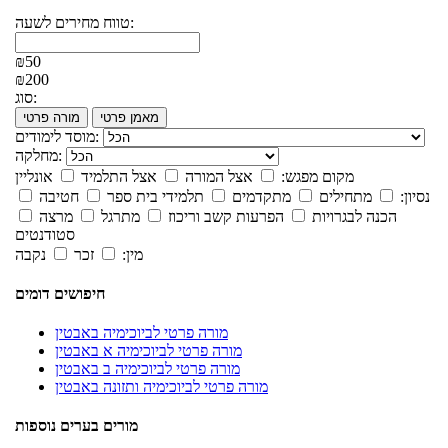
טווח מחירים לשעה:
₪50
₪200
סוג:
מאמן פרטי
מורה פרטי
מוסד לימודים:
מחלקה:
מקום מפגש:
אצל המורה
אצל התלמיד
אונליין
נסיון:
מתחילים
מתקדמים
תלמידי בית ספר
חטיבה
הכנה לבגרויות
הפרעות קשב וריכוז
מתרגל
מרצה
סטודנטים
מין:
זכר
נקבה
חיפושים דומים
מורה פרטי לביוכימיה באבטין
מורה פרטי לביוכימיה א באבטין
מורה פרטי לביוכימיה ב באבטין
מורה פרטי לביוכימיה ותזונה באבטין
מורים בערים נוספות