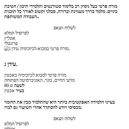
מורה פרטי בעל ניסיון רב בלימוד סטודנטים ותלמידי תיכון / חטיבת
ביניים. מלמד בדרך מעניינת וברורה, סבלני וקשוב לאורך כל תוכנית
העבודה המשותפת..
לשלוח ווצאפ
לפרופיל המלא
אונליין
פרונטלי
עידן ג.
מורה פרטי
למבוא לביוכימיה
באבטין
מדעי החיים, בוגר, האוניברסיטה הפתוחה
לשעה
₪
80
בעיר
אבטין
בעייני הלמידה האפקטיבית ביותר היא שהתלמיד מבין את החומר
מבסיסו ויודע להסתדר אחרי השיעור גם לבדו.
לשלוח ווצאפ
לפרופיל המלא
אונליין