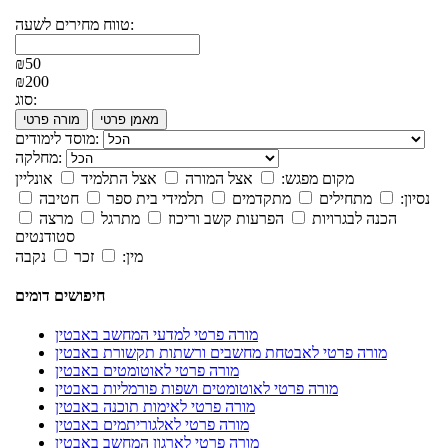
טווח מחירים לשעה:
₪50
₪200
סוג:
מאמן פרטי
מורה פרטי
מוסד לימודים:
מחלקה:
מקום מפגש:
אצל המורה
אצל התלמיד
אונליין
נסיון:
מתחילים
מתקדמים
תלמידי בית ספר
חטיבה
הכנה לבגרויות
הפרעות קשב וריכוז
מתרגל
מרצה
סטודנטים
מין:
זכר
נקבה
חיפושים דומים
מורה פרטי למדעי המחשב באבטין
מורה פרטי לאבטחת מחשבים ורשתות תקשורת באבטין
מורה פרטי לאוטומטים באבטין
מורה פרטי לאוטומטים ושפות פורמליות באבטין
מורה פרטי לאימות תוכנה באבטין
מורה פרטי לאלגוריתמים באבטין
מורה פרטי לארגון המחשב באבטין