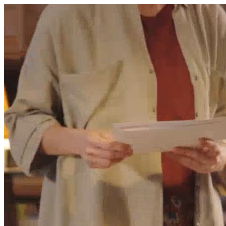
היום לומדים
משהו חדש.
מצאו מורה
הצטרפות מורים פרטיים
שירות לקוחות
על הצוות שלנו :)
משרות פתוחות
התחברות
כל הזכויות שמורות 2026 © Lessoons
חיפוש
המורים הטובים
בישראל, במקום אחד.