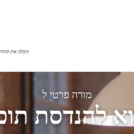
קיבלנו את ההוד
מורה פרטי ל
א להנדסת תוכ