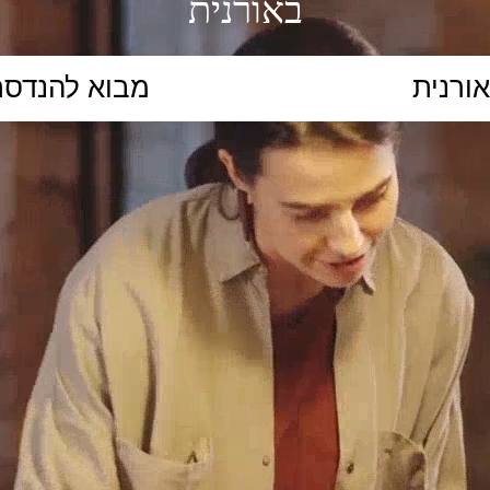
באורנית
הקלידו נושא לימוד...
ללמוד
ללמוד אונליין
פרונטלי
ת קשב וריכוז
השכלה גבוהה
תיכון
יסודי
כל המ
כלי סינון