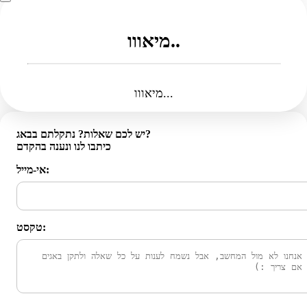
מיאווו..
מיאווו...
יש לכם שאלות? נתקלתם בבאג?
כיתבו לנו ונענה בהקדם
אי-מייל:
טקסט: