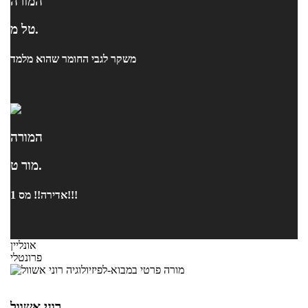
המורה
טל מ.
משקר לגבי החומר שהוא מלמד
המורה
מור ט.
אדירה!! מס 1!!!
אונליין
פרונטלי
רוני אשוול