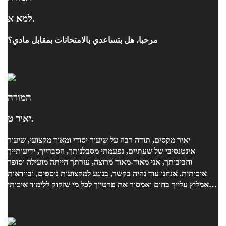
למא א.
مرحبا، هل بتساعدي بالامتحانات بمقابل مادي؟
המורה
יאיר ט.
יאיר מקסים, תודה רבה על שיעור יסודי ומאוד מקצועי, שיעור
אינטנסיבי של שעתיים, נפעמתי מסבלנותך, הסברייך, ידיעותייך
וחביבותך, אני מאוד-מאוד מרוצה, עזרתך הייתה מועילה וסופר
איכותית. אנחנו עוד נהיה בקשר, בנוגע למקצועות נוספים, ובוודאות
אמליץ עלייך בחום ואמסור את פרטייך לכל מי שזקוק ללימוד איכותי
ואפקטיבי, גם אם זה לילה לפני מבחן, משום שאני הרגשתי שהגעתי
מוכנה, כמו שצריך !!