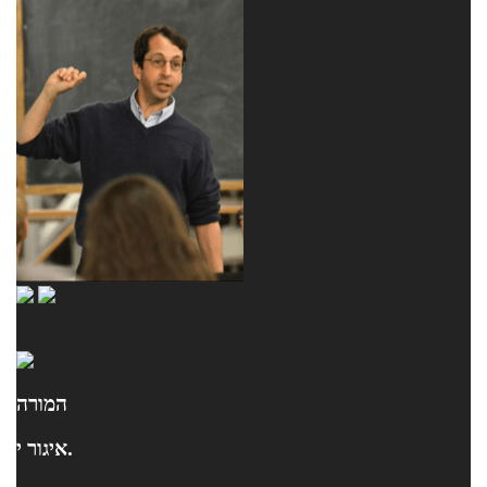
המורה
איגור י.