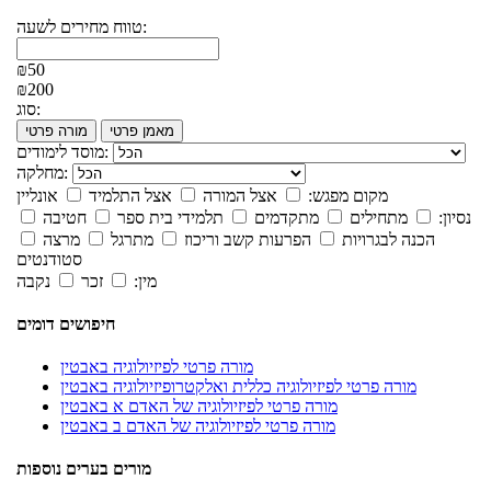
טווח מחירים לשעה:
₪50
₪200
סוג:
מאמן פרטי
מורה פרטי
מוסד לימודים:
מחלקה:
מקום מפגש:
אצל המורה
אצל התלמיד
אונליין
נסיון:
מתחילים
מתקדמים
תלמידי בית ספר
חטיבה
הכנה לבגרויות
הפרעות קשב וריכוז
מתרגל
מרצה
סטודנטים
מין:
זכר
נקבה
חיפושים דומים
מורה פרטי לפיזיולוגיה באבטין
מורה פרטי לפיזיולוגיה כללית ואלקטרופיזיולוגיה באבטין
מורה פרטי לפיזיולוגיה של האדם א באבטין
מורה פרטי לפיזיולוגיה של האדם ב באבטין
מורים בערים נוספות