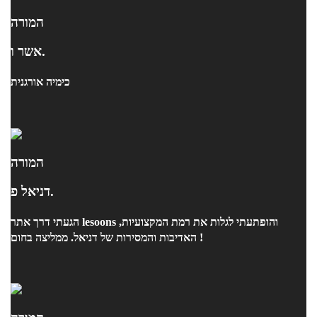
המורה
אשר ו.
כימיה אורגנית
המורה
דניאל פ.
הגעתי דרך אתר lesoons והופתעתי לגלות את רמת המקצועיות,
האדיבות והמסירות של דניאל. ממליצה בחום !