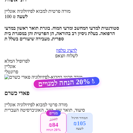
מורה פרטית
למבוא לפיזיולוגיה
אונליין
לשעה
₪
100
סטודנטית למדעי המחשב ומדעי המוח. בוגרת תואר ראשון במדעי
הרפואה. בעלת ניסיון רב בהוראה, הן הפרטית והן במסגרת בית
ספרית. מעבירה שיעורים בשלל ת
להציג טלפון
לשלוח ווצאפ
לפרופיל המלא
אונליין
פרונטלי
20%
הנחה למנויים
🏷️
פאדי כשרם
מורה פרטי
למבוא לפיזיולוגיה
אונליין
סיעוד, תואר שני, בוגר, האוניברסיטה העברית
מנויים
המחיר הרגיל
₪105
₪105
₪84
לשעה
20% הנחה