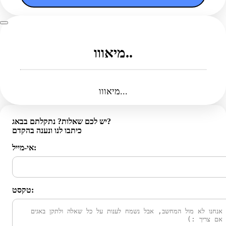
מיאווו..
מיאווו...
יש לכם שאלות? נתקלתם בבאג?
כיתבו לנו ונענה בהקדם
אי-מייל:
טקסט: