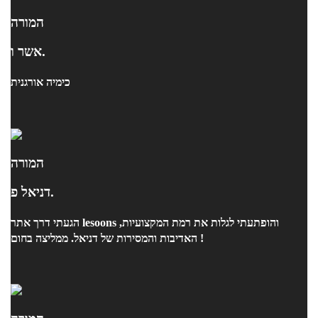
המורה
אשר ו.
כימיה אורגנית
המורה
דניאל פ.
הגעתי דרך אתר lesoons והופתעתי לגלות את רמת המקצועיות,
האדיבות והמסירות של דניאל. ממליצה בחום !