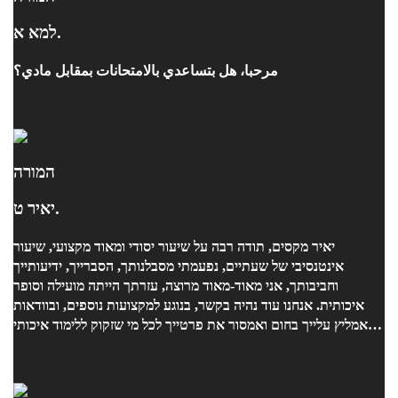
למא א.
مرحبا، هل بتساعدي بالامتحانات بمقابل مادي؟
המורה
יאיר ט.
יאיר מקסים, תודה רבה על שיעור יסודי ומאוד מקצועי, שיעור
אינטנסיבי של שעתיים, נפעמתי מסבלנותך, הסברייך, ידיעותייך
וחביבותך, אני מאוד-מאוד מרוצה, עזרתך הייתה מועילה וסופר
איכותית. אנחנו עוד נהיה בקשר, בנוגע למקצועות נוספים, ובוודאות
אמליץ עלייך בחום ואמסור את פרטייך לכל מי שזקוק ללימוד איכותי
ואפקטיבי, גם אם זה לילה לפני מבחן, משום שאני הרגשתי שהגעתי
מוכנה, כמו שצריך !!