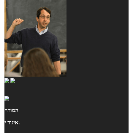
המורה
איגור י.