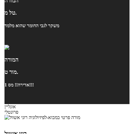
המורה
טל מ.
משקר לגבי החומר שהוא מלמד
המורה
מור ט.
אדירה!! מס 1!!!
אונליין
פרונטלי
רוני אשוול