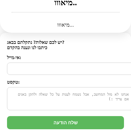
מיאווו..
מיאווו...
יש לכם שאלות? נתקלתם בבאג?
כיתבו לנו ונענה בהקדם
אי-מייל:
טקסט:
שלח הודעה