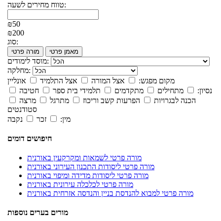
טווח מחירים לשעה:
₪50
₪200
סוג:
מאמן פרטי
מורה פרטי
מוסד לימודים:
מחלקה:
מקום מפגש:
אצל המורה
אצל התלמיד
אונליין
נסיון:
מתחילים
מתקדמים
תלמידי בית ספר
חטיבה
הכנה לבגרויות
הפרעות קשב וריכוז
מתרגל
מרצה
סטודנטים
מין:
זכר
נקבה
חיפושים דומים
מורה פרטי לשמאות ומקרקעין באורנית
מורה פרטי ליסודות התכנון העירוני באורנית
מורה פרטי ליסודות מדידה ומיפוי באורנית
מורה פרטי לכלכלה עירונית באורנית
מורה פרטי למבוא להנדסת בניין והנדסה אזרחית באורנית
מורים בערים נוספות