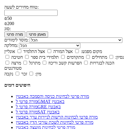
טווח מחירים לשעה:
₪50
₪200
סוג:
מאמן פרטי
מורה פרטי
מוסד לימודים:
מחלקה:
מקום מפגש:
אצל המורה
אצל התלמיד
אונליין
נסיון:
מתחילים
מתקדמים
תלמידי בית ספר
חטיבה
הכנה לבגרויות
הפרעות קשב וריכוז
מתרגל
מרצה
סטודנטים
מין:
זכר
נקבה
חיפושים דומים
מורה פרטי לבחינות כניסה והסמכה באבטין
מורה פרטי לGMAT באבטין
מורה פרטי לGRE באבטין
מורה פרטי לSAT באבטין
מורה פרטי לבחינות הרשות לניירות ערך באבטין
מורה פרטי לבחינות לשכת עורכי הדין באבטין
מורה פרטי לבחינות מועצה באבטין