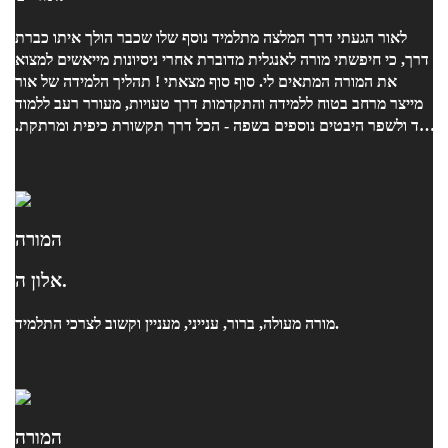
לאור הגעתי דרך המלצה מתלמיד נוסף שלו שכבר הולך איתו כברת
דרך, כי חיפשתי מורה לאנגלית מדוברת אחרי ניסיונות מייאשים למצוא
את המורה המתאים לי. סוף סוף מצאתי ! תהליך הלמידה של אור
מייצר מרחב בטוח ללמידה והתקדמות דרך טעויות, מעורר רעב ללמוד
עוד ולשפר היבטים נוספים בשפה - הכל דרך תקשורת כיפית ומרתקת.
היתרון המשמעותי הוא היכולת להתאים תכנית לימודים ותרגול
שמותאם ליכולות ולדרישות הספציפיות שלי מאחר שהוא זיהה אצלי
את הרמה באופן מיידי. ממליצה מכל הלב !
המורה
אלון ה.
מורה מעולה, ברור, ענייני, מעניין וקשוב לצרכי התלמיד.
המורה