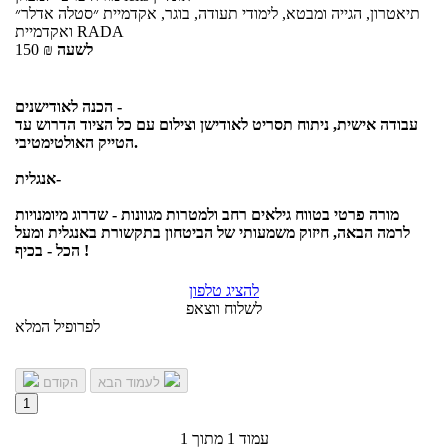
תיאטרון, הגייה ומבטא, לימודי תעודה, בוגר, אקדמיית ״סטלה אדלר״
ואקדמיית RADA
לשעה
₪
150
הכנה לאודישנים -
עבודה אישית, ניתוח תסריט לאודישן וצילום עם כל הציוד הדרוש עד
הטייק האולטימטיבי.
אנגלית-
מורה פרטי בטווח גילאים רחב ולמטרות מגוונות - שדרוג מיומנויות
לרמה הבאה, חיזוק משמעותי של הביטחון בתקשורת באנגלית ומעל
הכל - בכיף !
להציג טלפון
לשלוח ווצאפ
לפרופיל המלא
לעמוד הבא
הקודם
1
עמוד 1 מתוך 1