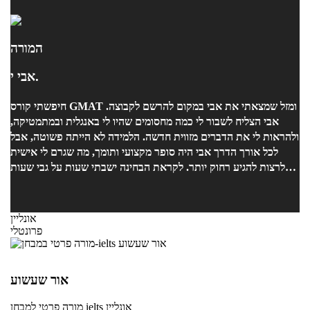
המורה
אבי י.
חיפשתי קורס GMAT ומזל שמצאתי את אבי במקום להרשם לקבוצה.
אבי הצליח לשבור לי כמה מחסומים שהיו לי באנגלית ובמתמטיקה,
ולהראות לי את הדברים מזווית חדשה. הלמידה לא הייתה פשוטה, אבל
לכל אורך הדרך אבי היה סופר מקצועי ותומך, מה שגרם לי אישית
לרצות להגיע רחוק יותר. לקראת הבחינה ישבתי שעות על גבי שעות
לפתור תרגילי ומבחנים לדוגמה ובשורה תחתונה: קיבלתי 720! (50/38
כמותי ומילולי)
אונליין
פרונטלי
אור שעשוע
אונליין
למבחן ielts
מורה פרטי