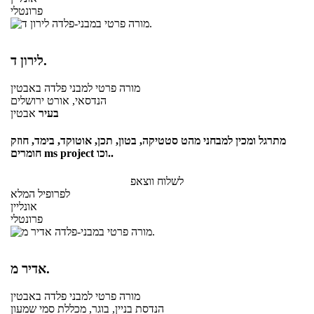
פרונטלי
לירון ד.
מורה פרטי
למבני פלדה
באבטין
הנדסאי, אורט ירושלים
בעיר
אבטין
מתרגל ומכין למבחני מהט סטטיקה, בטון, תכן, אוטוקד, בימד, חוזק
חומרים ms project וכו..
לשלוח ווצאפ
לפרופיל המלא
אונליין
פרונטלי
אדיר מ.
מורה פרטי
למבני פלדה
באבטין
הנדסת בניין, בוגר, מכללת סמי שמעון