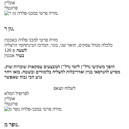
אונליין
פרונטלי
גון ר.
מורה פרטי
למבני פלדה
באבטין
כלכלה מנהל עסקים, תואר שני, בוגר, המרכז הבינתחומי הרצליה
לשעה
₪
120
בעיר
אבטין
הופך משקיעי נדל"ן ליזמי נדל"ן המבצעים עסקאות שוברות שוק.
מסייע להנדסאי בניין ואדריכלות להצליח בלימודים ובשטח. בואו ויחד
נגיע הכי גבוה שאפשר
לשלוח ווצאפ
לפרופיל המלא
אונליין
פרונטלי
נופר מ.