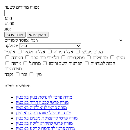
טווח מחירים לשעה:
₪50
₪200
סוג:
מאמן פרטי
מורה פרטי
מוסד לימודים:
מחלקה:
מקום מפגש:
אצל המורה
אצל התלמיד
אונליין
נסיון:
מתחילים
מתקדמים
תלמידי בית ספר
חטיבה
הכנה לבגרויות
הפרעות קשב וריכוז
מתרגל
מרצה
סטודנטים
מין:
זכר
נקבה
חיפושים דומים
מורה פרטי להנדסת בניין באבטין
מורה פרטי לבטון דרוך באבטין
מורה פרטי לגיאולוגיה באבטין
מורה פרטי לגיאומכניקה באבטין
מורה פרטי לדינמיקת מבנים באבטין
מורה פרטי להידראוליקה באבטין
מורה פרטי להנדסת קרקע באבטין