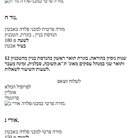
נור ח.
מורה פרטית
למבני פלדה
באבטין
הנדסת בניין , בוגרת, הטכניון
לשעה
₪
180
בעיר
אבטין
12 שנות ניסיון בהוראה, בוגרת תואר ראשון בהנדסת בניין מהטכניון
ותואר שני במנהל עסקים מאונ' ת"א.קשובה, סבלנית, זמינה מעבר
לשעות השיעור לשאלות.
לשלוח ווצאפ
לפרופיל המלא
אונליין
פרונטלי
אורי נ.
מורה פרטי
למבני פלדה
באבטין
לשעה
₪
150