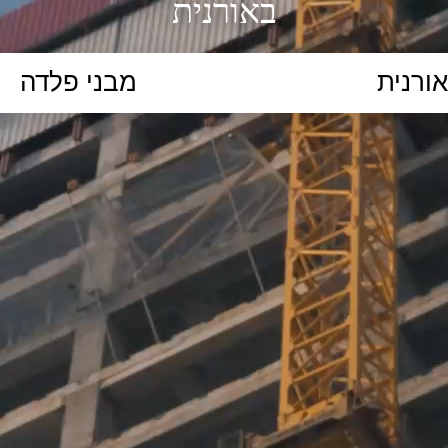
באורנית
הקלידו נושא לימוד...
ללמוד
ללמוד אונליין
פרונטלי
ת קשב וריכוז
השכלה גבוהה
תיכון
יסודי
כל המ
כלי סינון