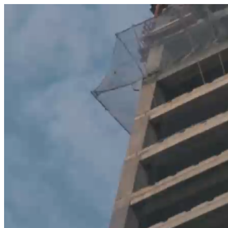
היום לומדים
משהו חדש.
מצאו מורה
הצטרפות מורים פרטיים
שירות לקוחות
על הצוות שלנו :)
משרות פתוחות
התחברות
כל הזכויות שמורות 2026 © Lessoons
חיפוש
המורים הטובים
בישראל, במקום אחד.