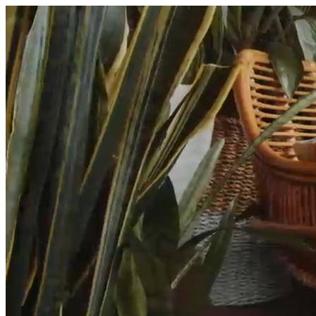
היום לומדים
משהו חדש.
מצאו מורה
הצטרפות מורים פרטיים
שירות לקוחות
על הצוות שלנו :)
משרות פתוחות
התחברות
כל הזכויות שמורות 2026 © Lessoons
חיפוש
המורים הטובים
בישראל, במקום אחד.