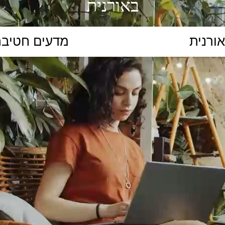
באורנית
הקלידו נושא לימוד...
ללמוד
ללמוד אונליין
פרונטלי
ת קשב וריכוז
השכלה גבוהה
תיכון
יסודי
כל המ
כלי סינון