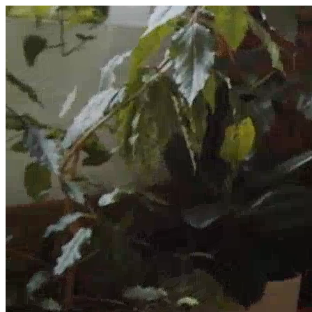
היום לומדים
משהו חדש.
מצאו מורה
הצטרפות מורים פרטיים
שירות לקוחות
על הצוות שלנו :)
משרות פתוחות
התחברות
כל הזכויות שמורות 2026 © Lessoons
חיפוש
המורים הטובים
בישראל, במקום אחד.