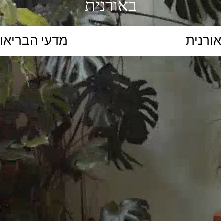
באורנית
הקלידו נושא לימוד...
ללמוד
ללמוד אונליין
פרונטלי
ת קשב וריכוז
השכלה גבוהה
תיכון
יסודי
כל המ
כלי סינון