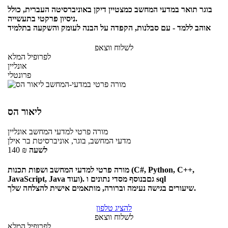
בוגר תואר במדעי המחשב כמצטיין דיקן באוניברסיטה העברית, כולל
ניסיון פרקטי בתעשייה.
אוהב ללמד - עם סבלנות, הקפדה על הבנה לעומק והשקעה בתלמיד
לשלוח ווצאפ
לפרופיל המלא
אונליין
פרונטלי
ליאור הס
מורה פרטי
למדעי המחשב
אונליין
מדעי המחשב, בוגר, אוניברסיטת בר אילן
לשעה
₪
140
מורה פרטי למדעי המחשב ושפות תכנות (C#, Python, C++,
JavaScript, Java ועוד). גםבנוסף מסדי נתונים ו sql
שיעורים בגישה נעימה וברורה, מותאמים אישית להצלחה שלך.
להציג טלפון
לשלוח ווצאפ
לפרופיל המלא