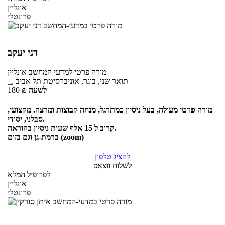
אונליין
פרונטלי
דני יעקב
מורה פרטי
למדעי המחשב
אונליין
_, תואר שני, בוגר, אוניברסיטת תל אביב
לשעה
₪
180
מורה פרטי מעולה, בעל ניסיון כמתרגל, מנחה קבוצות ומרצה. מקצועי,
סבלני, יסודי.
קרוב ל 15 אלף שעות ניסיון בהוראה.
ברמת-גן וגם בזום (zoom)
להציג טלפון
לשלוח ווצאפ
לפרופיל המלא
אונליין
פרונטלי