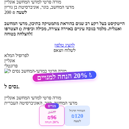
מורה פרטי
למדעי המחשב
אונליין
מדעי המחשב, בוגר, אוניברסיטת בן גוריון
לשעה
₪
200
הייטקיסט בעל רקע רב שנים בהוראת מתמטיקה בתיכון, מדעי המחשב
ואנגלית. מלמד בגובה עיניים באוירה צעירה, מכילה וכיפית :) הצטרפו
להצלחה בטוחה!
להציג טלפון
לשלוח ווצאפ
לפרופיל המלא
אונליין
פרונטלי
20%
הנחה למנויים
🏷️
נסים ל.
מורה פרטי
למדעי המחשב
אונליין
מדעי המחשב, בוגר, האוניברסיטה העברית
מנויים
המחיר הרגיל
₪120
₪120
₪96
לשעה
20% הנחה