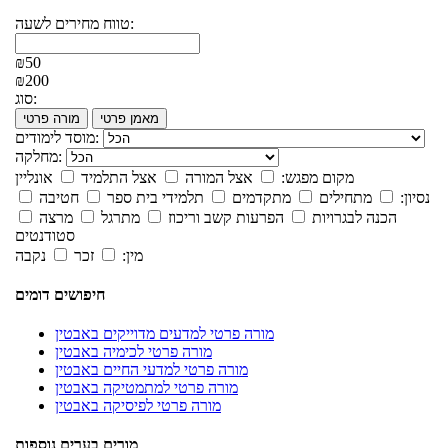
טווח מחירים לשעה:
₪50
₪200
סוג:
מאמן פרטי
מורה פרטי
מוסד לימודים:
מחלקה:
מקום מפגש:
אצל המורה
אצל התלמיד
אונליין
נסיון:
מתחילים
מתקדמים
תלמידי בית ספר
חטיבה
הכנה לבגרויות
הפרעות קשב וריכוז
מתרגל
מרצה
סטודנטים
מין:
זכר
נקבה
חיפושים דומים
מורה פרטי למדעים מדוייקים באבטין
מורה פרטי לכימיה באבטין
מורה פרטי למדעי החיים באבטין
מורה פרטי למתמטיקה באבטין
מורה פרטי לפיסיקה באבטין
מורים בערים נוספות