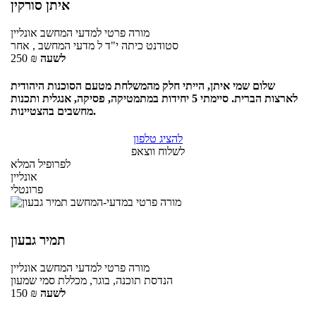
איתן סורקין
מורה פרטי
למדעי המחשב
אונליין
סטודנט כיתה י"ד ל מדעי המחשב , אחר
לשעה
₪
250
שלום שמי איתן, הייתי חלק מהמשלחת מטעם הסוכנות היהודית
לארצות הברית. סיימתי 5 יחידות במתמטיקה, פסיקה, אנגלית ותכנות
מחשבים בהצטיינות.
להציג טלפון
לשלוח ווצאפ
לפרופיל המלא
אונליין
פרונטלי
תמיר גבעון
מורה פרטי
למדעי המחשב
אונליין
הנדסת תוכנה, בוגר, מכללת סמי שמעון
לשעה
₪
150