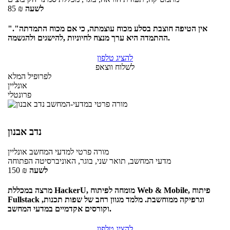
לשעה
₪
85
"אין הטיפה חוצבת בסלע מכוח עוצמתה, כי אם מכוח התמדתה".
ההתמדה היא ערך מנצח לחיוניות ,להישגים ולהגשמה.
להציג טלפון
לשלוח ווצאפ
לפרופיל המלא
אונליין
פרונטלי
נדב אבנון
מורה פרטי
למדעי המחשב
אונליין
מדעי המחשב, תואר שני, בוגר, האוניברסיטה הפתוחה
לשעה
₪
150
מרצה במכללת HackerU, מומחה לפיתוח Web & Mobile, פיתוח
Fullstack וגרפיקה ממוחשבת. מלמד מגוון רחב של שפות תכנות,
וקורסים אקדמיים במדעי המחשב.
להציג טלפון