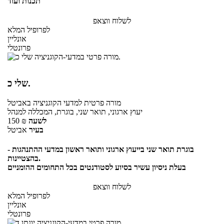
תכנות ועוד
לשלוח ווצאפ
לפרופיל המלא
אונליין
פרונטלי
שלי כ.
מורה פרטית
למדעי הקוגניציה
באביטל
יעוץ ארגוני, תואר שני, בוגרת, המכללה למנהל
לשעה
₪
150
בעיר
אביטל
בוגרת תואר שני בייעוץ ארגוני ותואר ראשון במדעי ההתנהגות -
בהצטיינות.
בעלת ניסיון עשיר בסיוע לסטודנטים בכל התחומים ההומניים
לשלוח ווצאפ
לפרופיל המלא
אונליין
פרונטלי