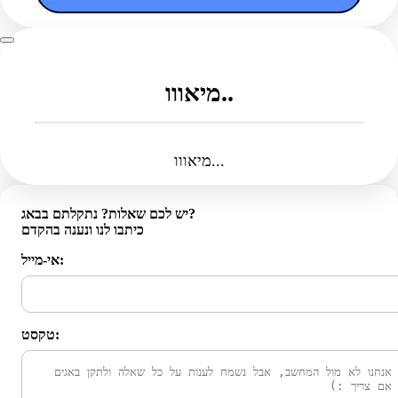
מיאווו..
מיאווו...
יש לכם שאלות? נתקלתם בבאג?
כיתבו לנו ונענה בהקדם
אי-מייל:
טקסט: