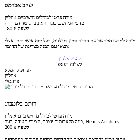
יעקב אברמס
מורה פרטי
למודלים חישוביים
אונליין
מדעי המחשב, בוגר, האוניברסיטה הפתוחה
לשעה
₪
180
מורה למדעי המחשב עם הרבה נסיון וסבלנות, בעל יחס אישי וחם. אצלי
תצאו עם הבנה מצויינת של החומר!
להציג טלפון
לשלוח ווצאפ
לפרופיל המלא
אונליין
פרונטלי
רותם בלומברג
מורה פרטי
למודלים חישוביים
אונליין
בינה מלאכותית יוצרת, לימודי תעודה, בוגר, Nebius Academy
לשעה
₪
200
עתיר ניסיון בהוראת נושאים מתקדמים בתחום התוכנה בהתמחות