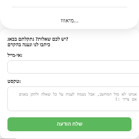
מיאווו...
יש לכם שאלות? נתקלתם בבאג?
כיתבו לנו ונענה בהקדם
אי-מייל:
טקסט:
שלח הודעה