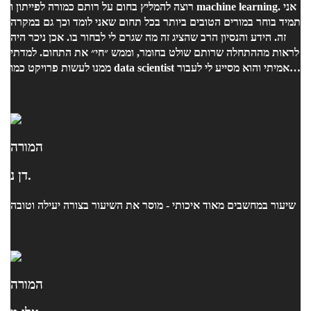
רוצה להמליץ בחום על רותם כמורה לפייתון ו machine learning. אני
תמיד בוחר במורים הטובים ביותר בכל תחום שאני לומד וכך גם במקרה
זה. הידע והנסיון הרב שהציג זה מה שגרם לי לבחור בו. אכן ניכר היה
לראות מההתחלה שרותם שולט בחומר, וממש ״חי״ את התחום. למדתי
ממנו לעשות פרויקט כמו data scientist אמיתי והוא מסייע לי לעבור
את הקורס בהצלחה רבה אין ספק שעוד אעזר בו בהמשך.
המורה
דן נ.
שיעור במחשבים מאוד איכותי - מוסר את השיעור בצורה יעילה וטובה
המורה