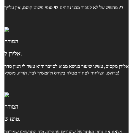
מחשש של לא לעבור מבני נתונים 92 סופי פשוט קוסם, אין עלייך ??
המורה
אלירן ל.
אלירן מקסים, עשינו שיעור בנושא מבוא לסייבר והוא עשה לי המון סדר
בראש. הצלחתי לפתור מטלה בקורס ולהמשיך לבד. תודה, מומלץ!
המורה
טופז ש.
מצאנו את טופז באתר של שיעורים פרטיים. מיד התרשמנו שמדובר