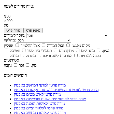
טווח מחירים לשעה:
₪50
₪200
סוג:
מאמן פרטי
מורה פרטי
מוסד לימודים:
מחלקה:
מקום מפגש:
אצל המורה
אצל התלמיד
אונליין
נסיון:
מתחילים
מתקדמים
תלמידי בית ספר
חטיבה
הכנה לבגרויות
הפרעות קשב וריכוז
מתרגל
מרצה
סטודנטים
מין:
זכר
נקבה
חיפושים דומים
מורה פרטי למדעי המחשב באבטין
מורה פרטי לאבטחת מחשבים ורשתות תקשורת באבטין
מורה פרטי לאוטומטים באבטין
מורה פרטי לאוטומטים ושפות פורמליות באבטין
מורה פרטי לאימות תוכנה באבטין
מורה פרטי לאלגוריתמים באבטין
מורה פרטי לארגון המחשב באבטין