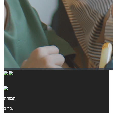
המורה
בר ב.