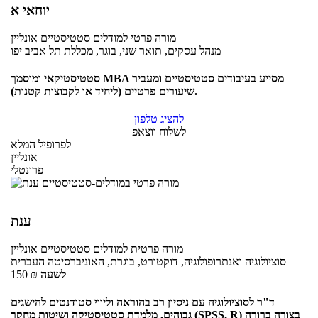
יוחאי א
מורה פרטי
למודלים סטטיסטיים
אונליין
מנהל עסקים, תואר שני, בוגר, מכללת תל אביב יפו
סטטיסטיקאי ומוסמך MBA מסייע בעיבודים סטטיסטיים ומעביר
שיעורים פרטיים (ליחיד או לקבוצות קטנות).
להציג טלפון
לשלוח ווצאפ
לפרופיל המלא
אונליין
פרונטלי
ענת
מורה פרטית
למודלים סטטיסטיים
אונליין
סוציולוגיה ואנתרופולוגיה, דוקטורט, בוגרת, האוניברסיטה העברית
לשעה
₪
150
ד"ר לסוציולוגיה עם ניסיון רב בהוראה וליווי סטודנטים להישגים
גבוהים. מלמדת סטטיסטיקה ושיטות מחקר (SPSS, R) בצורה ברורה