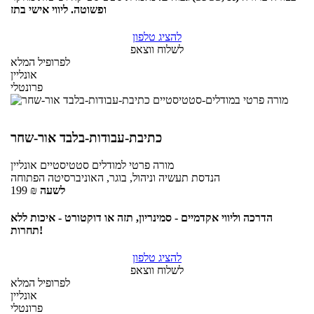
ופשוטה. ליווי אישי בתז
להציג טלפון
לשלוח ווצאפ
לפרופיל המלא
אונליין
פרונטלי
כתיבת-עבודות-בלבד אור-שחר
מורה פרטי
למודלים סטטיסטיים
אונליין
הנדסת תעשיה וניהול, בוגר, האוניברסיטה הפתוחה
לשעה
₪
199
הדרכה וליווי אקדמיים - סמינריון, תזה או דוקטורט - איכות ללא
תחרות!
להציג טלפון
לשלוח ווצאפ
לפרופיל המלא
אונליין
פרונטלי