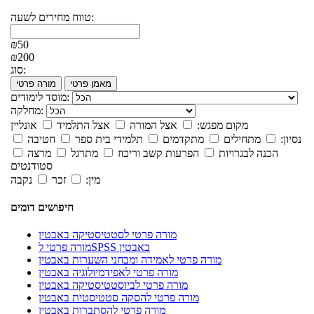
טווח מחירים לשעה:
₪50
₪200
סוג:
מאמן פרטי
מורה פרטי
מוסד לימודים:
מחלקה:
מקום מפגש:
אצל המורה
אצל התלמיד
אונליין
נסיון:
מתחילים
מתקדמים
תלמידי בית ספר
חטיבה
הכנה לבגרויות
הפרעות קשב וריכוז
מתרגל
מרצה
סטודנטים
מין:
זכר
נקבה
חיפושים דומים
מורה פרטי לסטטיסטיקה באבטין
מורה פרטי לSPSS באבטין
מורה פרטי לאמידה ומבחני השערות באבטין
מורה פרטי לאפידמיולוגיה באבטין
מורה פרטי לביוסטטיסטיקה באבטין
מורה פרטי להסקה סטטיסטית באבטין
מורה פרטי להסתברות באבטין