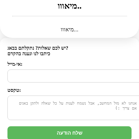
מיאווו..
מיאווו...
יש לכם שאלות? נתקלתם בבאג?
כיתבו לנו ונענה בהקדם
אי-מייל:
טקסט:
שלח הודעה