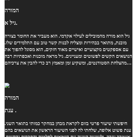
המורה
גיל א.
גיל הוא מורה מהמובילים לעילוי אקדמי. הוא מעביר את החומר בצורה
מובנת, מתואר בבהירות ומצליח לבנות קשר טוב עם התלמידים שלו.
עם אספקטים מקצועיים ואישיים מאוד חזקים, הוא מסוגל להפוך את
הנושאים הקשים לפשוטים ומעניינים. גיל מראה מוכנות ואכפתיות רבה
מהצלחת הסטודנטים, ומשקיע זמן ומאמץ רב כדי להבין את צרכיהם
ולעזור להם להתקדם. הוא תמיד משתדל למצוא דרכים חדשות
ויצירתיות להסביר ולהדגים את החומר, מה שמעשיר את הלמידה
ומקנה חוויית לימוד חיובית. אני ממליצה בחום על גיל, ואני בטוחה
שהוא יוביל את כל סטודנט שלו להצלחה אקדמית ולהתעניינות רבה
בתחום. בברכה, נועה
המורה
ענת .
חיפשתי שיעור פרטי בזום לקראת מבחן במחקר כמותי בתואר השני.
ענת פשוט אלופה, שלחתי לה לפני השיעור הראשון את הנושאים בהם
אצטרך עזרה, ולשיעור הגיעה עם דוגמאות לפלטים והסברים נדרשים.