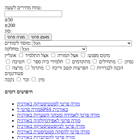
טווח מחירים לשעה:
₪50
₪200
סוג:
מאמן פרטי
מורה פרטי
מוסד לימודים:
מחלקה:
מקום מפגש:
אצל המורה
אצל התלמיד
אונליין
נסיון:
מתחילים
מתקדמים
תלמידי בית ספר
חטיבה
הכנה לבגרויות
הפרעות קשב וריכוז
מתרגל
מרצה
סטודנטים
מין:
זכר
נקבה
חיפושים דומים
מורה פרטי לסטטיסטיקה באורנית
מורה פרטי לSPSS באורנית
מורה פרטי לאמידה ומבחני השערות באורנית
מורה פרטי לאפידמיולוגיה באורנית
מורה פרטי לביוסטטיסטיקה באורנית
מורה פרטי להסקה סטטיסטית באורנית
מורה פרטי להסתברות באורנית