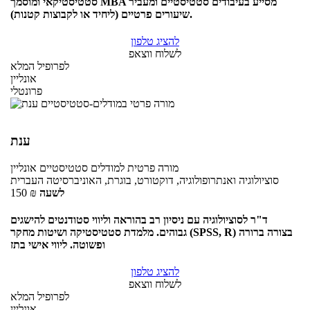
סטטיסטיקאי ומוסמך MBA מסייע בעיבודים סטטיסטיים ומעביר
שיעורים פרטיים (ליחיד או לקבוצות קטנות).
להציג טלפון
לשלוח ווצאפ
לפרופיל המלא
אונליין
פרונטלי
ענת
מורה פרטית
למודלים סטטיסטיים
אונליין
סוציולוגיה ואנתרופולוגיה, דוקטורט, בוגרת, האוניברסיטה העברית
לשעה
₪
150
ד"ר לסוציולוגיה עם ניסיון רב בהוראה וליווי סטודנטים להישגים
גבוהים. מלמדת סטטיסטיקה ושיטות מחקר (SPSS, R) בצורה ברורה
ופשוטה. ליווי אישי בתז
להציג טלפון
לשלוח ווצאפ
לפרופיל המלא
אונליין