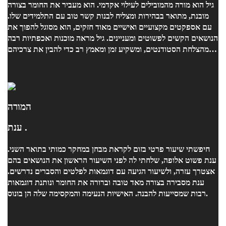
גיל הוא מורה מהמובילים לעילוי אקדמי. הוא מעביר את החומר בצורה
מובנת, מתואר בבהירות ומצליח לבנות קשר טוב עם התלמידים שלו.
עם אספקטים מקצועיים ואישיים מאוד חזקים, הוא מסוגל להפוך את
הנושאים הקשים לפשוטים ומעניינים. גיל מראה מוכנות ואכפתיות רבה
מהצלחת הסטודנטים, ומשקיע זמן ומאמץ רב כדי להבין את צרכיהם
ולעזור להם להתקדם. הוא תמיד משתדל למצוא דרכים חדשות
ויצירתיות להסביר ולהדגים את החומר, מה שמעשיר את הלמידה
ומקנה חוויית לימוד חיובית. אני ממליצה בחום על גיל, ואני בטוחה
שהוא יוביל את כל סטודנט שלו להצלחה אקדמית ולהתעניינות רבה
בתחום. בברכה, נועה
המורה
ענת .
חיפשתי שיעור פרטי בזום לקראת מבחן במחקר כמותי בתואר השני.
ענת פשוט אלופה, שלחתי לה לפני השיעור הראשון את הנושאים בהם
אצטרך עזרה, ולשיעור הגיעה עם דוגמאות לפלטים והסברים נדרשים.
ענת מסבירה בצורה מאד טובה וברורה את החומר ונותנת דוגמאות
רבות שמסייעות להבנה. האישיות הנעימה והמקסימה שלה הן בונוס.