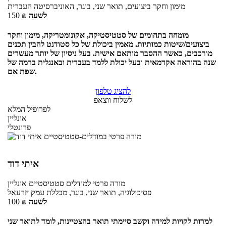
מימון וחקר ביצועים, תואר שני, בוגר, האוניברסיטה העברית
לשעה
₪
150
מומחה בתחומים של סטטיסטיקה, אקונומטריקה, מימון וחקר
ביצועים/שיטות כמותיות. מאמין ביכולת של כל סטודנט להבין תכנים
מורכבים, כאשר ההסבר מותאם אישית. בעל ניסיון של יותר מעשרים
שנה בהוראה אקדמאית ובעל יכולת ללמד בעברית ובאנגלית ברמה של
שפת אם.
להציג טלפון
לשלוח ווצאפ
לפרופיל המלא
אונליין
פרונטלי
איתי דוד
מורה פרטי
למודלים סטטיסטיים
אונליין
פסיכולוגיה, תואר שני, בוגר, מכללת עמק יזרעאל
לשעה
₪
100
למרות לקויות למידה וקשב סיימתי תואר בהצטיינות, לומד לתואר שני