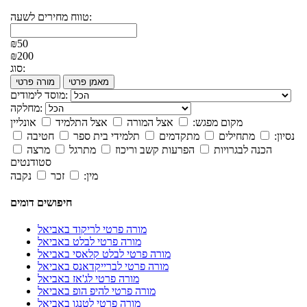
טווח מחירים לשעה:
₪50
₪200
סוג:
מאמן פרטי
מורה פרטי
מוסד לימודים:
מחלקה:
מקום מפגש:
אצל המורה
אצל התלמיד
אונליין
נסיון:
מתחילים
מתקדמים
תלמידי בית ספר
חטיבה
הכנה לבגרויות
הפרעות קשב וריכוז
מתרגל
מרצה
סטודנטים
מין:
זכר
נקבה
חיפושים דומים
מורה פרטי לריקוד באביאל
מורה פרטי לבלט באביאל
מורה פרטי לבלט קלאסי באביאל
מורה פרטי לברייקדאנס באביאל
מורה פרטי לג'אז באביאל
מורה פרטי להיפ הופ באביאל
מורה פרטי לטנגו באביאל