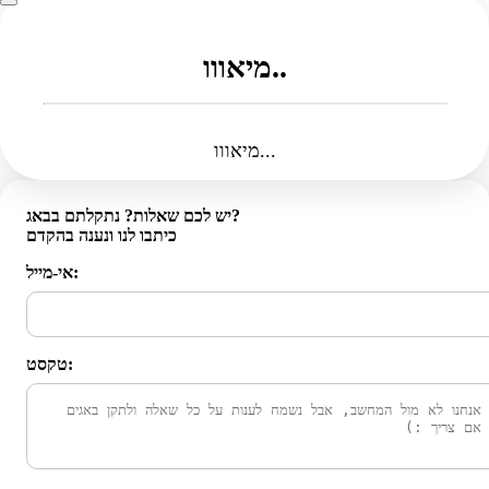
מיאווו..
מיאווו...
יש לכם שאלות? נתקלתם בבאג?
כיתבו לנו ונענה בהקדם
אי-מייל:
טקסט: