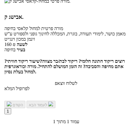
אבישג ק.
מורה פרטית
למחול קלאסי
בחיפה
מאמן כושר, לימודי תעודה, בוגרת, המכללה לחינוך גופני ולספורט ע”ש
זינמן במכון וינגייט
לשעה
₪
160
בעיר
בחיפה
רוצים ריקוד חתונה חלומי? ריקוד לבת/בר מצווה?שיעור ריקוד חוויתי?
אתם מחיפה והסביבה? זה הזמן המושלם להתחיל. מורה וכוראוגרפית
למחול בעלת נסיון.
לשלוח ווצאפ
לפרופיל המלא
לעמוד הבא
הקודם
1
עמוד 1 מתוך 1