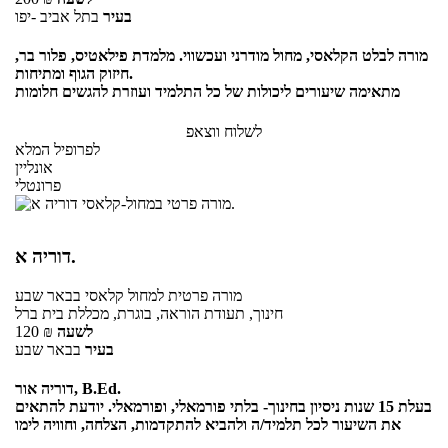
בעיר
בתל אביב -יפו
מורה לבלט הקלאסי, מחול מודרני ועכשווי. מלמדת פילאטיס, פלור בר,
חיזוק הגוף ומתיחות.
מתאימה שיעורים ליכולות של כל התלמיד ועוזרת להגשים חלומות
לשלוח ווצאפ
לפרופיל המלא
אונליין
פרונטלי
דוריה א.
מורה פרטית
למחול קלאסי
בבאר שבע
חינוך, תעודת הוראה, בוגרת, מכללת בית ברל
לשעה
₪
120
בעיר
בבאר שבע
דוריה אור, B.Ed.
בעלת 15 שנות ניסיון בחינוך- בלתי פורמאלי, ופורמאלי. יודעת להתאים
את השיעור לכל תלמיד/ה ולהביא להתקדמות, הצלחה, וחוויה לימו