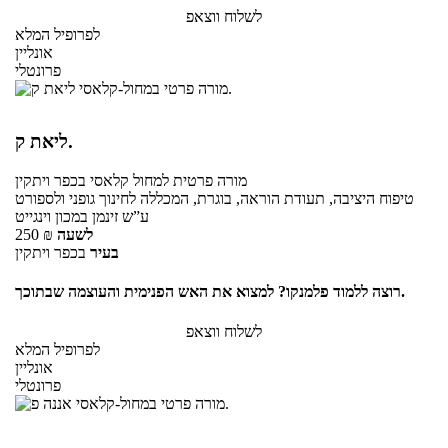
לשלוח ווצאפ
לפרופיל המלא
אונליין
פרונטלי
ליאת ק.
מורה פרטית
למחול קלאסי
בכפר ויתקין
טיפוח היציבה, תעודת הוראה, בוגרת, המכללה לחינוך גופני ולספורט
ע”ש זינמן במכון וינגייט
לשעה
₪
250
בעיר
בכפר ויתקין
רוצה ללמוד פלמנקו? למצוא את האש הפנימית והעוצמה שבתוכך.
לשלוח ווצאפ
לפרופיל המלא
אונליין
פרונטלי