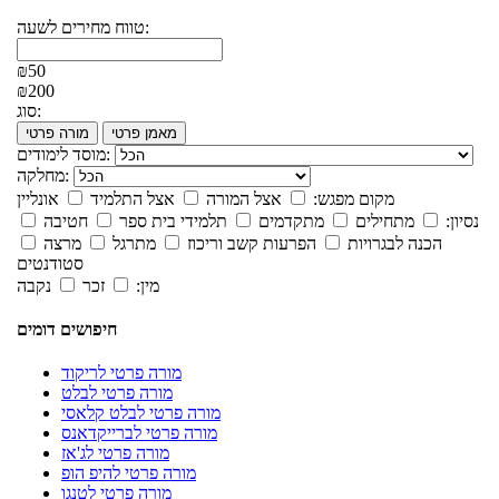
טווח מחירים לשעה:
₪50
₪200
סוג:
מאמן פרטי
מורה פרטי
מוסד לימודים:
מחלקה:
מקום מפגש:
אצל המורה
אצל התלמיד
אונליין
נסיון:
מתחילים
מתקדמים
תלמידי בית ספר
חטיבה
הכנה לבגרויות
הפרעות קשב וריכוז
מתרגל
מרצה
סטודנטים
מין:
זכר
נקבה
חיפושים דומים
מורה פרטי לריקוד
מורה פרטי לבלט
מורה פרטי לבלט קלאסי
מורה פרטי לברייקדאנס
מורה פרטי לג'אז
מורה פרטי להיפ הופ
מורה פרטי לטנגו