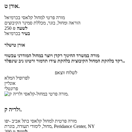
אורן ט.
מורה פרטי
למחול קלאסי
בכרמיאל
הוראה ומחול, בוגר, מכללת סמינר הקיבוצים
לשעה
₪
250
בעיר
בכרמיאל
אורן טישלר
מורה במשרד החינוך רקדן ויוצר במחול המודרני עכשווי
רקד בלהקת המחול הקיבוצית בלהקת עידו תדמור ורטיגו ניב שינפלד..
לשלוח ווצאפ
לפרופיל המלא
אונליין
פרונטלי
ולריה ק.
מורה פרטית
למחול קלאסי
בתל אביב -יפו
מחול, לימודי תעודה, בוגרת, Peridance Center, NY
לשעה
₪
200