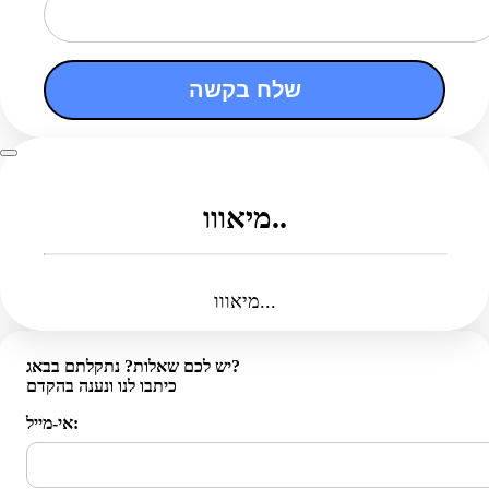
שלח בקשה
מיאווו..
מיאווו...
יש לכם שאלות? נתקלתם בבאג?
כיתבו לנו ונענה בהקדם
אי-מייל: