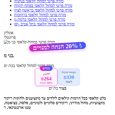
מורה פרטי למחול קלאסי בנתניה
מורה פרטי למחול קלאסי בפתח תקווה
מורה פרטי למחול קלאסי בראשון לציון
מורה פרטי למחול קלאסי ברחובות
מורה פרטי למחול קלאסי ברמת גן
מורה פרטי למחול קלאסי בתל אביב -יפו
אונליין
פרונטלי
20%
הנחה למנויים
🏷️
בני מ.
מורה פרטי
למחול קלאסי
בבת ים
מנויים
המחיר הרגיל
₪330
₪330
₪264
לשעה
20% הנחה
בעיר
בת ים
בלט קלאסי בכל הרמות וגילאים לילדים עד מקצוענים ולהקות ריקוד
מקצועיות, מחול מודרני, ריקודים סלוניים ולטיניים, סלסה, בציאטה,
טנגו ארגנטינאי, ר