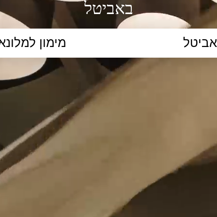
באביטל
הקלידו נושא לימוד...
ללמוד
ללמוד אונליין
פרונטלי
ת קשב וריכוז
השכלה גבוהה
תיכון
יסודי
כל המ
כלי סינון