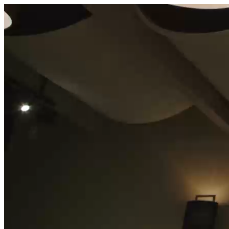
היום לומדים
משהו חדש.
מצאו מורה
הצטרפות מורים פרטיים
שירות לקוחות
על הצוות שלנו :)
משרות פתוחות
התחברות
כל הזכויות שמורות 2026 © Lessoons
חיפוש
המורים הטובים
בישראל, במקום אחד.