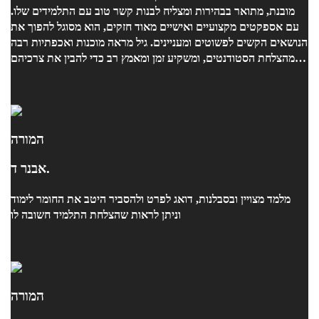
מובנת, מתואר בבהירות ומצליח לבנות קשר טוב עם התלמידים שלו.
עם אספקטים מקצועיים ואישיים מאוד חזקים, הוא מסוגל להפוך את
הנושאים הקשים לפשוטים ומעניינים. גיל מראה מוכנות ואכפתיות רבה
מהצלחת הסטודנטים, ומשקיע זמן ומאמץ רב כדי להבין את צרכיהם
ולעזור להם להתקדם. הוא תמיד משתדל למצוא דרכים חדשות
ויצירתיות להסביר ולהדגים את החומר, מה שמעשיר את הלמידה
ומקנה חוויית לימוד חיובית. אני ממליצה בחום על גיל, ואני בטוחה
שהוא יוביל את כל סטודנט שלו להצלחה אקדמית ולהתעניינות רבה
בתחום. בברכה, נועה
המורה
אבנר ד.
מלמד מצויין ובסבלנות, דואג לפרט ולהסביר היטב את החומר לימוד
וניתן לראות שהצלחת התלמיד חשובה לו
המורה