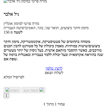
גיל אלבר
מורה פרטי
למימון
אונליין
מימון וחקר ביצועים, תואר שני, בוגר, האוניברסיטה העברית
לשעה
₪
150
מומחה בתחומים של סטטיסטיקה, אקונומטריקה, מימון וחקר
ביצועים/שיטות כמותיות. מאמין ביכולת של כל סטודנט להבין תכנים
מורכבים, כאשר ההסבר מותאם אישית. בעל ניסיון של יותר מעשרים
שנה בהוראה אקדמאית ובעל יכולת ללמד בעברית ובאנגלית ברמה של
שפת אם.
להציג טלפון
לשלוח ווצאפ
לפרופיל המלא
לעמוד הבא
הקודם
1
עמוד 1 מתוך 1