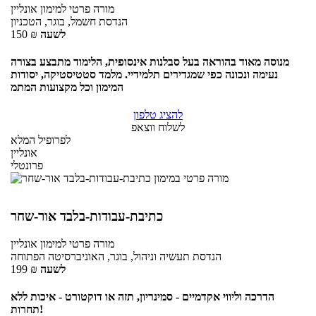
מורה פרטי
למימון
אונליין
הנדסת חשמל, בוגר, הטכניון
לשעה
₪
150
מנוסה מאוד בהוראה בעל סבלנות אינסופית, הלימוד מתבצע בצורה
נעימה ונכונה כפי שמגדירים תלמידיי. מלמד סטטיסטיקה, יסודות
המימון וכל מקצועות המתמ
להציג טלפון
לשלוח ווצאפ
לפרופיל המלא
אונליין
פרונטלי
כתיבת-עבודות-בלבד אור-שחר
מורה פרטי
למימון
אונליין
הנדסת תעשיה וניהול, בוגר, האוניברסיטה הפתוחה
לשעה
₪
199
הדרכה וליווי אקדמיים - סמינריון, תזה או דוקטורט - איכות ללא
תחרות!