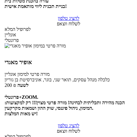
עזרה בהכנת מטלות בית
בניית תכנית ליווי מותאמת אישית!
להציג טלפון
לשלוח ווצאפ
לפרופיל המלא
אונליין
פרונטלי
אופיר מאגדי
מורה פרטי
למימון
אונליין
כלכלה מנהל עסקים, תואר שני, בוגר, אוניברסיטת בן גוריון
לשעה
₪
200
פרונטלי+ZOOM.
הכנה מהירה ותכליתית לבחינה! מורה פרטי מצוין!!! רק למקצועות:
המימון, ניהול פיננסי, שוק ההון ושמאות מקרקעין.
יש מאות המלצות!
להציג טלפון
לשלוח ווצאפ
לפרופיל המלא