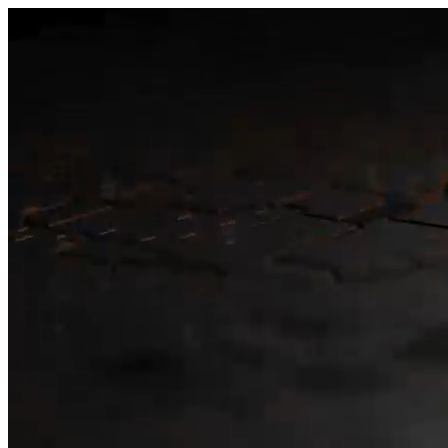
היום לומדים
משהו חדש.
מצאו מורה
הצטרפות מורים פרטיים
שירות לקוחות
על הצוות שלנו :)
משרות פתוחות
התחברות
כל הזכויות שמורות 2026 © Lessoons
חיפוש
המורים הטובים
בישראל, במקום אחד.