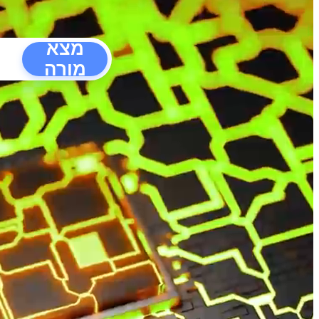
מצא
מורה
הפרעו