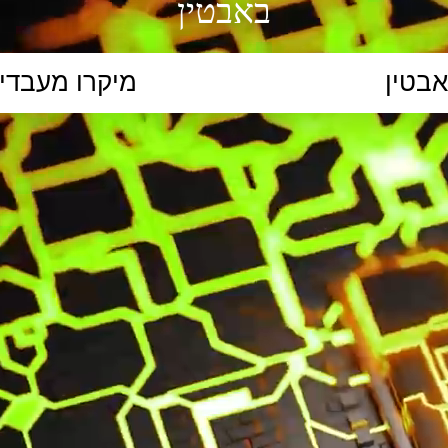
באבטין
הקלידו נושא לימוד...
ללמוד
ללמוד אונליין
פרונטלי
ת קשב וריכוז
השכלה גבוהה
תיכון
יסודי
כל המ
כלי סינון