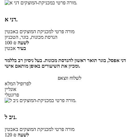
דני א.
מורה פרטי
למכניקת המוצקים
באבטין
הנדסת מכונות, בוגר, הטכניון
לשעה
₪
100
בעיר
אבטין
דני אפסל, בוגר תואר ראשון להנדסת מכונות. בעל ניסיון רב בללמד
ומכיון את השיעורים באופן מותאם אישי.
לשלוח ווצאפ
לפרופיל המלא
אונליין
פרונטלי
ניב ל.
מורה פרטי
למכניקת המוצקים
באבטין
לשעה
₪
120