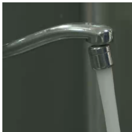
היום לומדים
משהו חדש.
מצאו מורה
הצטרפות מורים פרטיים
שירות לקוחות
על הצוות שלנו :)
משרות פתוחות
התחברות
כל הזכויות שמורות 2026 © Lessoons
חיפוש
המורים הטובים
בישראל, במקום אחד.