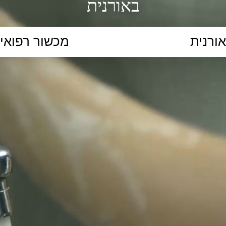
באורנית
הקלידו נושא לימוד...
ללמוד
ללמוד אונליין
פרונטלי
ת קשב וריכוז
השכלה גבוהה
תיכון
יסודי
כל המ
כלי סינון